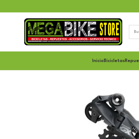
Inicio
Bicicletas
Repue