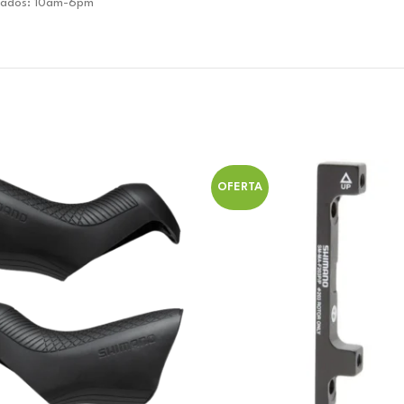
ábados: 10am-6pm
OFERTA