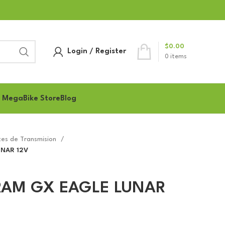
$
0.00
Login / Register
0
items
 MegaBike Store
Blog
es de Transmision
UNAR 12V
SRAM GX EAGLE LUNAR