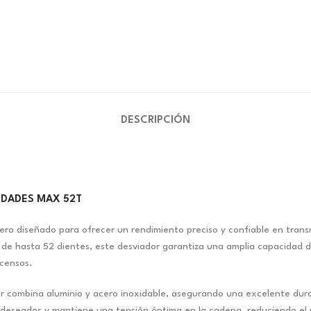
DESCRIPCIÓN
IDADES MAX 52T
ro diseñado para ofrecer un rendimiento preciso y confiable en trans
 de hasta 52 dientes, este desviador garantiza una amplia capacidad de
scensos.
r combina aluminio y acero inoxidable, asegurando una excelente durabi
eseados y mantiene una tensión óptima en la cadena, reduciendo el ru