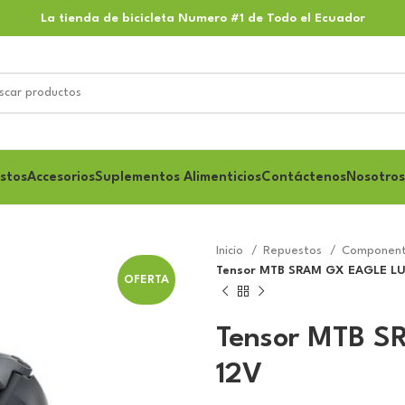
La tienda de bicicleta Numero #1 de Todo el Ecuador
stos
Accesorios
Suplementos Alimenticios
Contáctenos
Nosotros
Inicio
Repuestos
Component
Tensor MTB SRAM GX EAGLE L
OFERTA
Tensor MTB 
12V