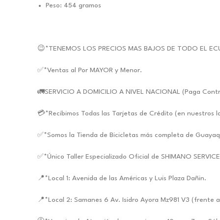
Peso: 454 gramos
😉*TENEMOS LOS PRECIOS MAS BAJOS DE TODO EL EC
✅*Ventas al Por MAYOR y Menor.
🚛SERVICIO A DOMICILIO A NIVEL NACIONAL (Paga Contra E
💳*Recibimos Todas las Tarjetas de Crédito (en nuestros l
✅*Somos la Tienda de Bicicletas más completa de Guayaq
✅*Único Taller Especializado Oficial de SHIMANO SERVIC
📍*Local 1: Avenida de las Américas y Luis Plaza Dañin.
📍*Local 2: Samanes 6 Av. Isidro Ayora Mz981 V3 (frente a