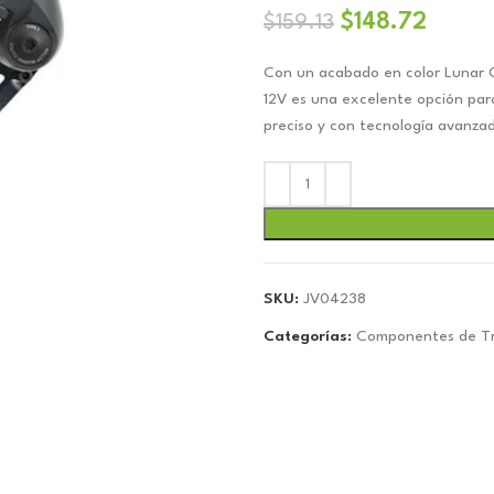
El
El
$
148.72
$
159.13
precio
precio
Con un acabado en color Lunar G
original
actual
12V es una excelente opción par
era:
es:
preciso y con tecnología avanzad
$159.13.
$148.
SKU:
JV04238
Categorías:
Componentes de Tr