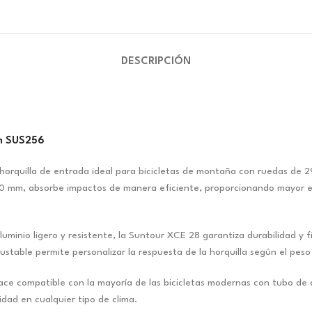
DESCRIPCIÓN
m SUS256
rquilla de entrada ideal para bicicletas de montaña con ruedas de 29
00 mm, absorbe impactos de manera eficiente, proporcionando mayor es
minio ligero y resistente, la Suntour XCE 28 garantiza durabilidad y fi
stable permite personalizar la respuesta de la horquilla según el peso d
ace compatible con la mayoría de las bicicletas modernas con tubo de d
dad en cualquier tipo de clima.