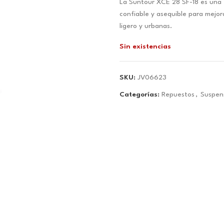
La Suntour XCE 28 SF-18 es una e
original
actual
confiable y asequible para mejor
era:
es:
ligero y urbanas.
$51.03.
$47.69
Sin existencias
SKU:
JV06623
Categorías:
Repuestos
,
Suspen