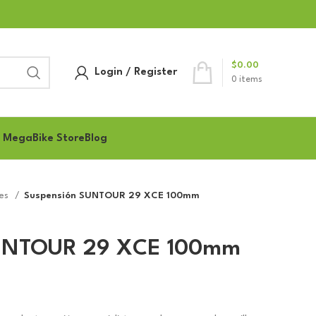
$
0.00
Login / Register
0
items
 MegaBike Store
Blog
nes
Suspensión SUNTOUR 29 XCE 100mm
SUNTOUR 29 XCE 100mm