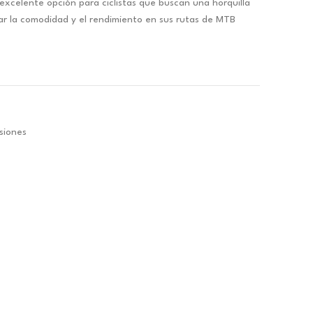
xcelente opción para ciclistas que buscan una horquilla
ar la comodidad y el rendimiento en sus rutas de MTB
.
siones