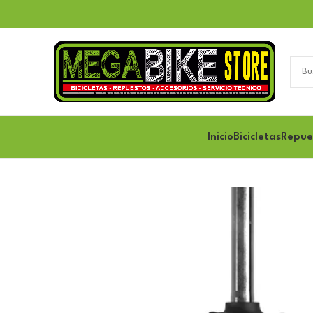
Inicio
Bicicletas
Repue