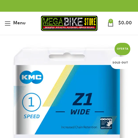
0
Menu
$
0.00
OFERTA
SOLD OUT