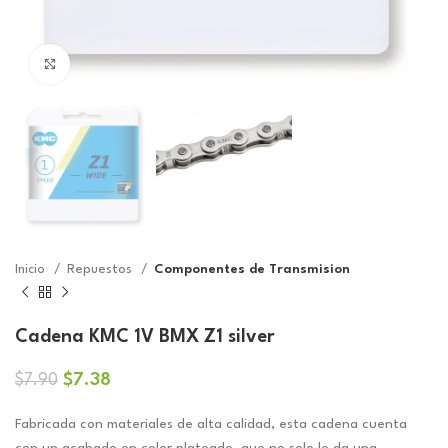
Click to enlarge
Inicio
Repuestos
Componentes de Transmision
Cadena KMC 1V BMX Z1 silver
El
El
$
7.38
$
7.90
precio
precio
original
actual
Fabricada con materiales de alta calidad, esta cadena cuenta