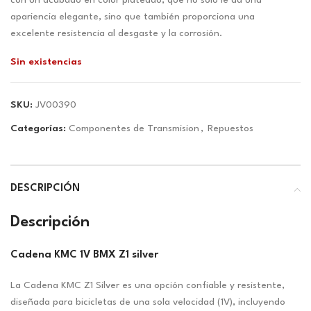
era:
es:
con un acabado en color plateado, que no solo le da una
$7.90.
$7.38.
apariencia elegante, sino que también proporciona una
excelente resistencia al desgaste y la corrosión.
Sin existencias
SKU:
JV00390
Categorías:
Componentes de Transmision
,
Repuestos
DESCRIPCIÓN
Descripción
Cadena KMC 1V BMX Z1 silver
La Cadena KMC Z1 Silver es una opción confiable y resistente,
diseñada para bicicletas de una sola velocidad (1V), incluyendo