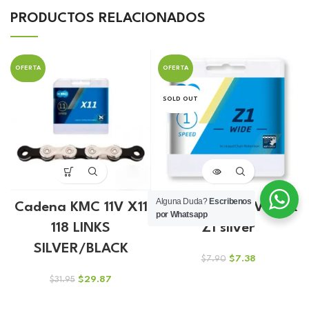
PRODUCTOS RELACIONADOS
OFERTA
OFERTA
SOLD OUT
Alguna Duda?
Escribenos
Cadena KMC 11V X11
Cadena KMC 1V BMX
por Whatsapp
118 LINKS
Z1 silver
SILVER/BLACK
El
El
$
7.38
$
7.90
precio
precio
El
El
$
29.87
$
31.95
original
actual
precio
precio
era:
es:
original
actual