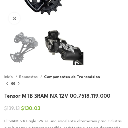
Click to enlarge
Inicio
Repuestos
Componentes de Transmision
Tensor MTB SRAM NX 12V 00.7518.119.000
El
El
$
130.03
$
139.13
precio
precio
original
actual
El SRAM NX Eagle 12V es una excelente alternativa para ciclistas