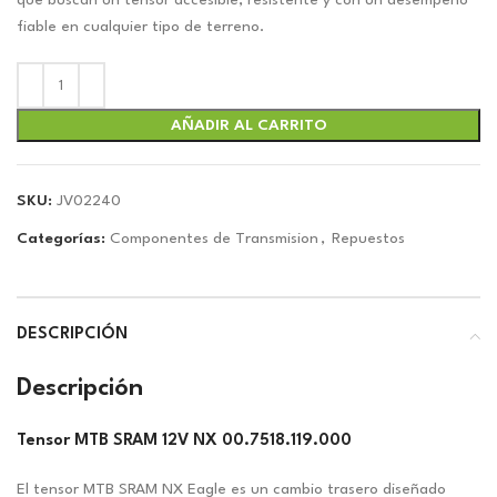
era:
es:
que buscan un tensor accesible, resistente y con un desempeño
$139.13.
$130.03.
fiable en cualquier tipo de terreno.
AÑADIR AL CARRITO
SKU:
JV02240
Categorías:
Componentes de Transmision
,
Repuestos
DESCRIPCIÓN
Descripción
Tensor MTB SRAM 12V NX 00.7518.119.000
El tensor MTB SRAM NX Eagle es un cambio trasero diseñado