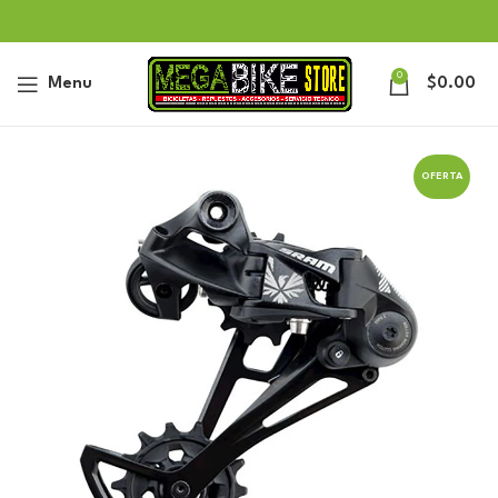
0
Menu
$
0.00
OFERTA