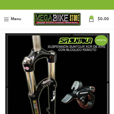
0
Menu
$
0.00
OFERTA