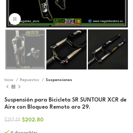
Click to enlarge
Inicio
Repuestos
Suspensiones
Suspensión para Bicicleta SR SUNTOUR XCR de
Aire con Bloqueo Remoto aro 29.
El
El
$
202.80
$
217.01
precio
precio
11 disponibles