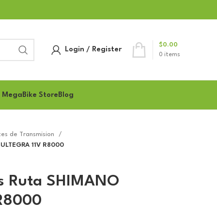
$
0.00
Login / Register
0
items
 MegaBike Store
Blog
es de Transmision
 ULTEGRA 11V R8000
las Ruta SHIMANO
R8000