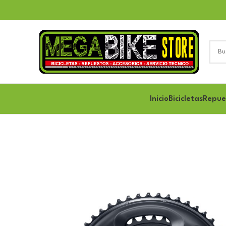
Inicio
Bicicletas
Repue