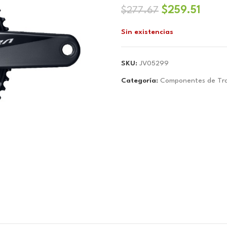
El
El
$
259.51
$
277.67
precio
preci
Sin existencias
original
actua
era:
es:
$277.67.
$259.
SKU:
JV05299
Categoría:
Componentes de Tra