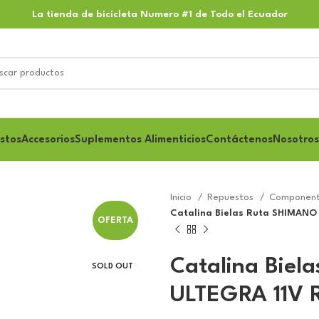
La tienda de bicicleta Numero #1 de Todo el Ecuador
stos
Accesorios
Suplementos Alimenticios
Contáctenos
Nosotros
Inicio
Repuestos
Component
Catalina Bielas Ruta SHIMANO
OFERTA
Catalina Bie
SOLD OUT
ULTEGRA 11V 