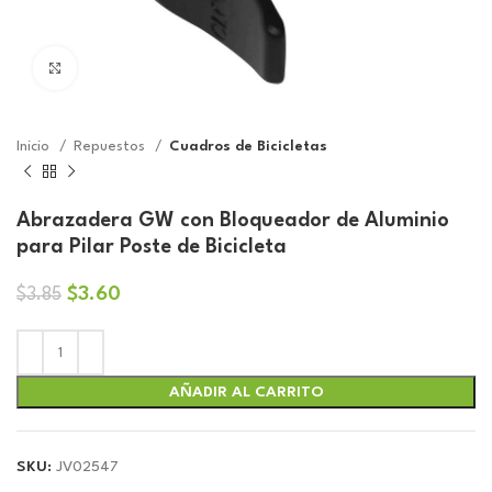
Click to enlarge
Inicio
Repuestos
Cuadros de Bicicletas
Abrazadera GW con Bloqueador de Aluminio
para Pilar Poste de Bicicleta
El
El
$
3.60
$
3.85
precio
precio
original
actual
era:
es:
$3.85.
$3.60.
AÑADIR AL CARRITO
SKU:
JV02547