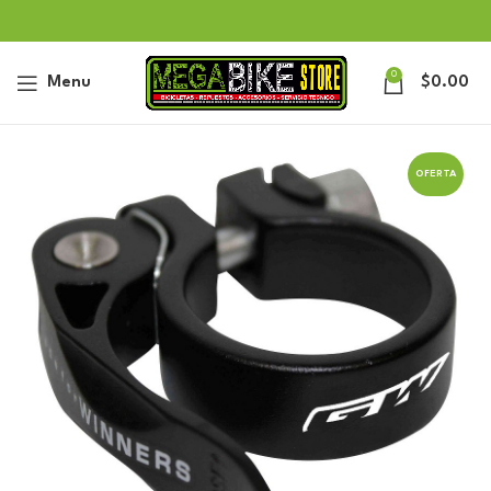
0
Menu
$
0.00
OFERTA