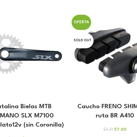
OFERTA
SOLD OUT
talina Bielas MTB
Caucho FRENO SH
IMANO SLX M7100
ruta BR A410
ato12v (sin Coronilla)
El
El
$
7.20
$
7.71
precio
preci