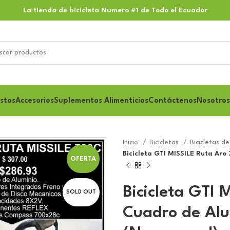
La tienda de bicicleta Numero #1 de Todo el Ecuador
stos
Accesorios
Suplementos Alimenticios
Contáctenos
Nosotros
Inicio
Bicicletas
Bicicletas 
Bicicleta GTI MISSILE Ruta Aro
OFERTA
Bicicleta GTI
SOLD OUT
Cuadro de Alu