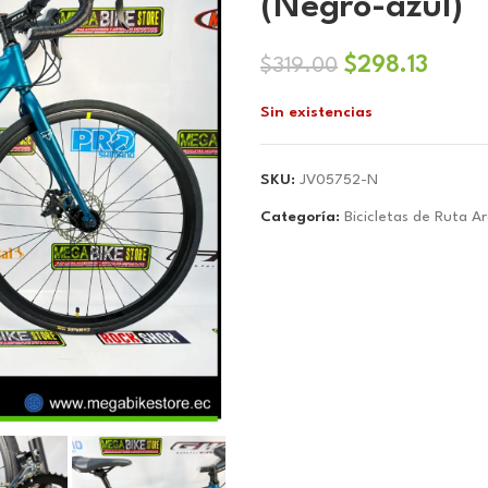
(Negro-azul)
El
El
$
298.13
$
319.00
precio
preci
Sin existencias
original
actua
era:
es:
$319.00.
$298.
SKU:
JV05752-N
Categoría:
Bicicletas de Ruta A