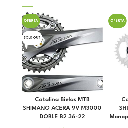
OFERTA
OFERTA
SOLD OUT
Catalina Bielas MTB
Ca
SHIMANO ACERA 9V M3000
SH
DOBLE B2 36-22
Monopl