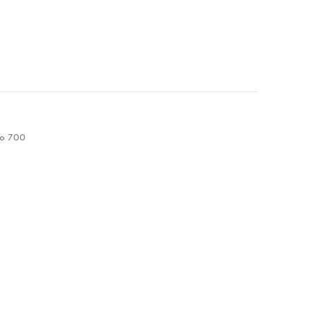
o
l
13.
ro 700