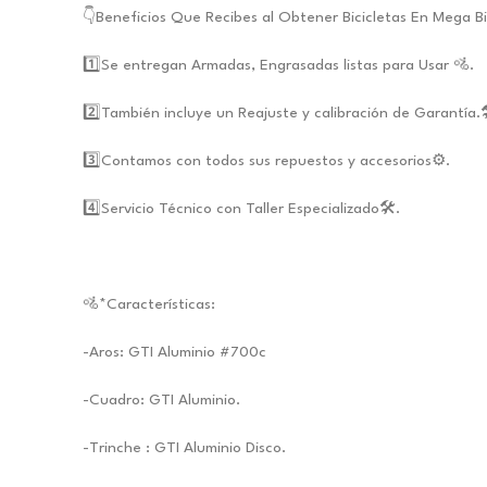
👇Beneficios Que Recibes al Obtener Bicicletas En Mega B
1️⃣Se entregan Armadas, Engrasadas listas para Usar 🚵.
2️⃣También incluye un Reajuste y calibración de Garantía.
3️⃣Contamos con todos sus repuestos y accesorios⚙️.
4️⃣Servicio Técnico con Taller Especializado🛠️.
🚵*Características:
-Aros: GTI Aluminio #700c
-Cuadro: GTI Aluminio.
-Trinche : GTI Aluminio Disco.