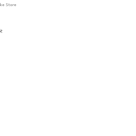
ike Store
️