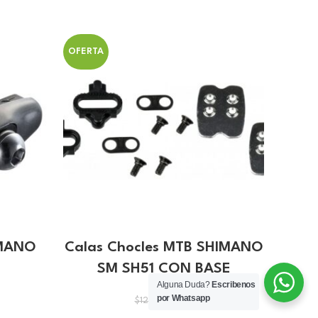
OFERTA
OFERT
IMANO
Calas Chocles MTB SHIMANO
DE
SM SH51 CON BASE
SHIM
Alguna Duda?
Escribenos
por Whatsapp
El
El
$
11.65
$
12.45
o
precio
precio