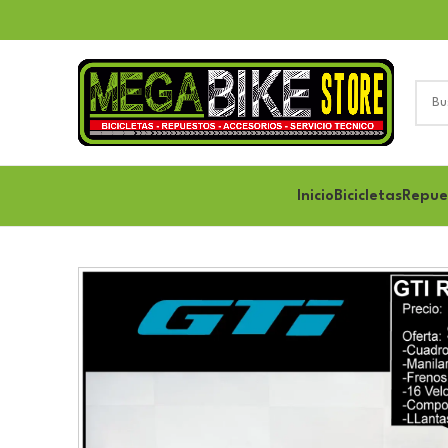
Inicio
Bicicletas
Repue