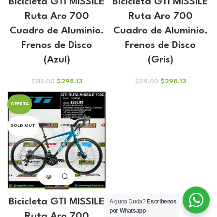
Bicicleta GTI MISSILE
Bicicleta GTI MISSILE
Ruta Aro 700
Ruta Aro 700
Cuadro de Aluminio.
Cuadro de Aluminio.
Frenos de Disco
Frenos de Disco
(Azul)
(Gris)
El
El
El
El
$
298.13
$
298.13
$
319.00
$
319.00
precio
precio
precio
precio
original
actual
original
actual
OFERTA
era:
es:
era:
es:
$319.00.
$298.13.
$319.00.
$298.13.
SOLD OUT
Bicicleta GTI MISSILE
Alguna Duda?
Escribenos
por Whatsapp
Ruta Aro 700