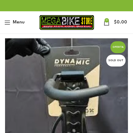
0
Menu
$
0.00
OFERTA
SOLD OUT