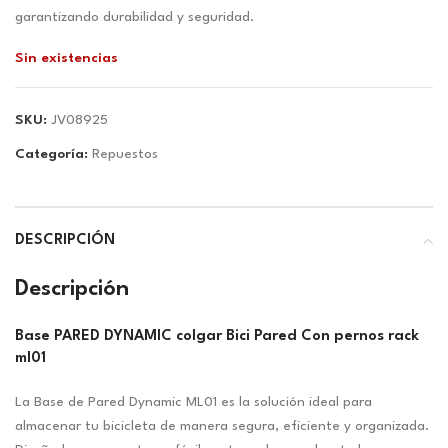
$8.97.
$8.38.
garantizando durabilidad y seguridad.
Sin existencias
SKU:
JV08925
Categoría:
Repuestos
DESCRIPCIÓN
Descripción
Base PARED DYNAMIC colgar Bici Pared Con pernos rack
ml01
La Base de Pared Dynamic ML01 es la solución ideal para
almacenar tu bicicleta de manera segura, eficiente y organizada.