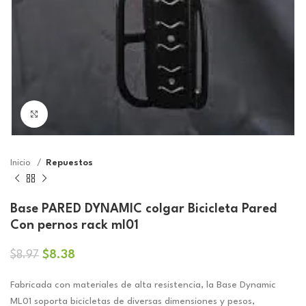
Click to enlarge
Inicio
Repuestos
Base PARED DYNAMIC colgar Bicicleta Pared
Con pernos rack ml01
El
El
$
8.38
$
8.97
precio
precio
original
actual
Fabricada con materiales de alta resistencia, la Base Dynamic
era:
es:
ML01 soporta bicicletas de diversas dimensiones y pesos,