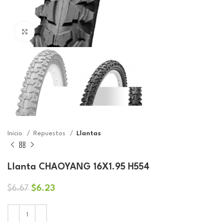
Click to enlarge
Inicio
Repuestos
Llantas
Llanta CHAOYANG 16X1.95 H554
El
El
$
6.23
$
6.67
precio
precio
original
actual