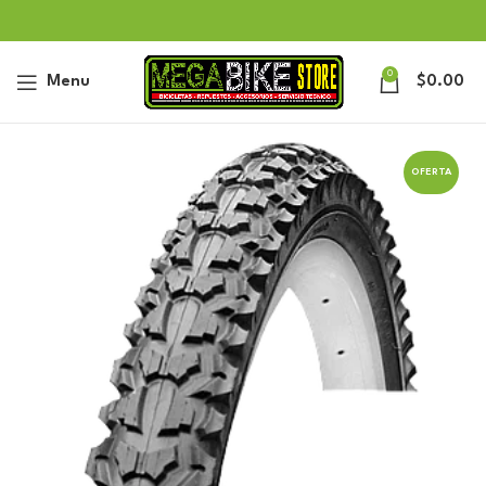
0
Menu
$
0.00
OFERTA