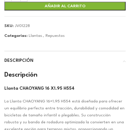
era:
es:
$6.67.
$6.23.
AÑADIR AL CARRITO
SKU:
JV01228
Categorías:
Llantas
,
Repuestos
DESCRIPCIÓN
Descripción
Llanta CHAOYANG 16 X1.95 H554
La Llanta CHAOYANG 16×1.95 H554 está diseñada para ofrecer
un equilibrio perfecto entre tracción, durabilidad y comodidad en
bicicletas de tamaño infantil o plegables. Su construcción
robusta y su banda de rodadura optimizada la convierten en una
excelente opción para terrenos mixtos, proporcionando un