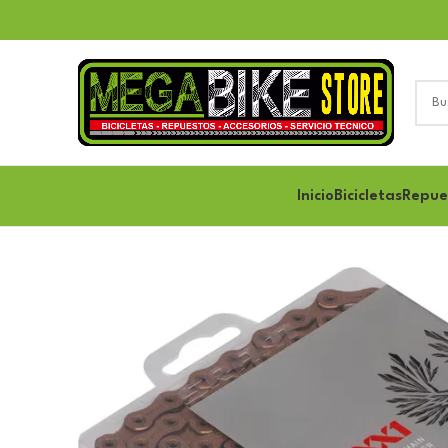
Inicio
Bicicletas
Repue