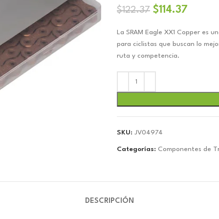
El
El
$
114.37
$
122.37
precio
precio
La SRAM Eagle XX1 Copper es una 
original
actual
para ciclistas que buscan lo mejo
era:
es:
ruta y competencia.
$122.37.
$114.3
SKU:
JV04974
Categorías:
Componentes de Tr
DESCRIPCIÓN