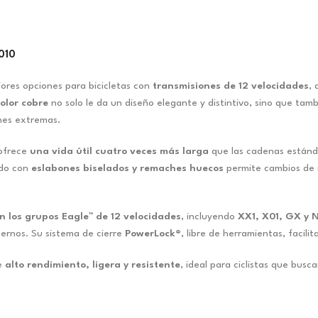
010
ores opciones para bicicletas con
transmisiones de 12 velocidades
,
olor cobre
no solo le da un diseño elegante y distintivo, sino que ta
nes extremas.
 ofrece
una vida útil cuatro veces más larga
que las cadenas estánda
ado con
eslabones biselados y remaches huecos
permite cambios de
n los grupos Eagle™ de 12 velocidades
, incluyendo
XX1, X01, GX y 
ernos. Su sistema de cierre
PowerLock®
, libre de herramientas, facili
e
alto rendimiento, ligera y resistente
, ideal para ciclistas que bus