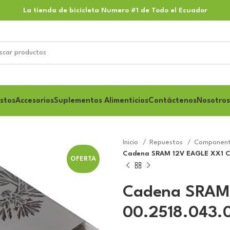
La tienda de bicicleta Numero #1 de Todo el Ecuador
stos
Accesorios
Suplementos Alimenticios
Contáctenos
Nosotros
Inicio
Repuestos
Component
Cadena SRAM 12V EAGLE XX1 C
OFERTA
Cadena SRAM
00.2518.043.