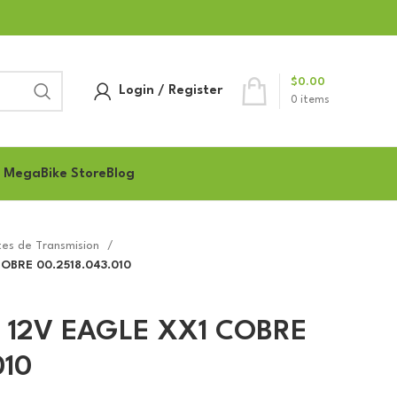
$
0.00
Login / Register
0
items
 MegaBike Store
Blog
es de Transmision
OBRE 00.2518.043.010
 12V EAGLE XX1 COBRE
010