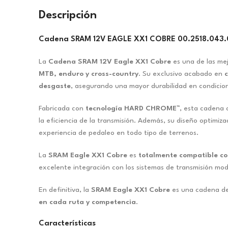
Descripción
Cadena SRAM 12V EAGLE XX1 COBRE 00.2518.043.
La
Cadena SRAM 12V Eagle XX1 Cobre
es una de las mej
MTB, enduro y cross-country
. Su exclusivo acabado en
c
desgaste
, asegurando una mayor durabilidad en condicio
Fabricada con
tecnología HARD CHROME™
, esta cadena
la eficiencia de la transmisión. Además, su diseño optimiz
experiencia de pedaleo en todo tipo de terrenos.
La
SRAM Eagle XX1 Cobre
es
totalmente compatible co
excelente integración con los sistemas de transmisión mod
En definitiva, la
SRAM Eagle XX1 Cobre
es una cadena d
en cada ruta y competencia
.
Características