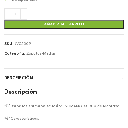
original
actual
era:
es:
$106.27.
$99.31.
AÑADIR AL CARRITO
SKU:
JV03309
Categoría:
Zapatos-Medias
DESCRIPCIÓN
Descripción
🚵*
zapatos shimano ecuador
SHIMANO XC300 de Montaña
🚵*Características.