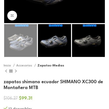
Click to enlarge
Inicio
Accesorios
Zapatos-Medias
zapatos shimano ecuador SHIMANO XC300 de
Montañera MTB
El
El
$
99.31
$
106.27
precio
precio
12 disponibles