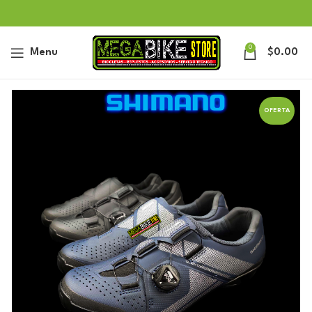
0
Menu
$
0.00
OFERTA