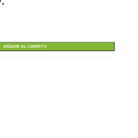
.
o
l
AÑADIR AL CARRITO
.27.