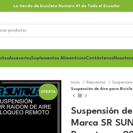
La tienda de bicicleta Numero #1 de Todo el Ecuador
stos
Accesorios
Suplementos Alimenticios
Contáctenos
Nosotros
Inicio
Repuestos
Suspensio
Suspensión de Aire para Bici
OFERTA
Suspensión de 
Marca SR SU