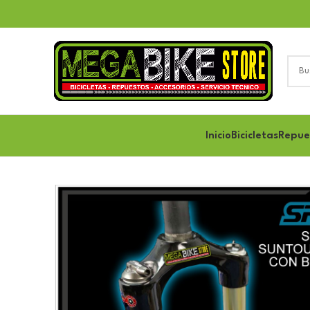
Inicio
Bicicletas
Repue