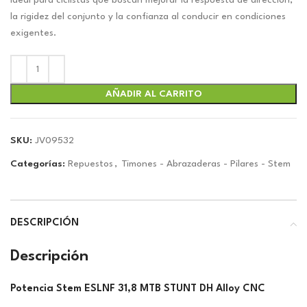
original
actual
Ideal para ciclistas que buscan mejorar la respuesta de dirección,
era:
es:
la rigidez del conjunto y la confianza al conducir en condiciones
$7.43.
$6.94.
exigentes.
AÑADIR AL CARRITO
SKU:
JV09532
Categorías:
Repuestos
,
Timones - Abrazaderas - Pilares - Stem
DESCRIPCIÓN
Descripción
Potencia Stem ESLNF 31,8 MTB STUNT DH Alloy CNC