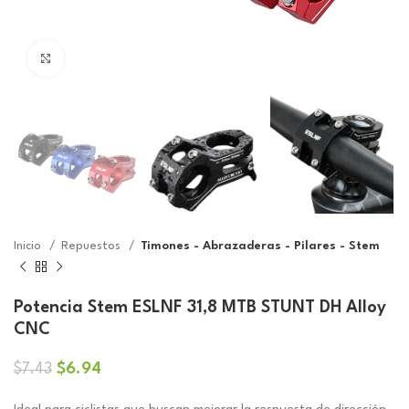
Click to enlarge
Inicio
Repuestos
Timones - Abrazaderas - Pilares - Stem
Potencia Stem ESLNF 31,8 MTB STUNT DH Alloy
CNC
El
El
$
6.94
$
7.43
precio
precio