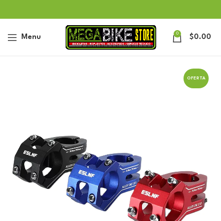
0
Menu
$
0.00
OFERTA