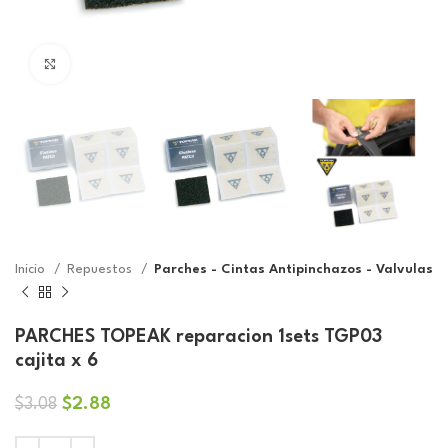
Click to enlarge
Inicio
Repuestos
Parches - Cintas Antipinchazos - Valvulas
PARCHES TOPEAK reparacion 1sets TGP03
cajita x 6
El
El
$
2.88
$
3.08
precio
precio