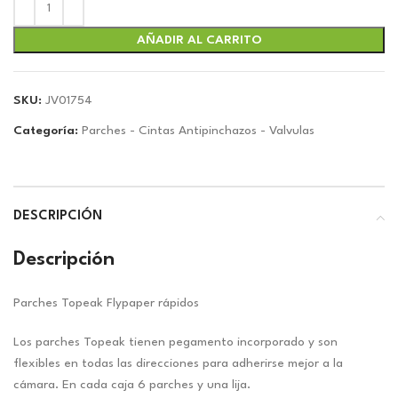
original
actual
era:
es:
$3.08.
$2.88.
AÑADIR AL CARRITO
SKU:
JV01754
Categoría:
Parches - Cintas Antipinchazos - Valvulas
DESCRIPCIÓN
Descripción
Parches Topeak Flypaper rápidos
Los parches Topeak tienen pegamento incorporado y son
flexibles en todas las direcciones para adherirse mejor a la
cámara. En cada caja 6 parches y una lija.