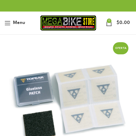
0
Menu
$
0.00
OFERTA