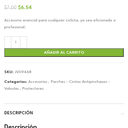
El
El
$
6.54
$
7.00
precio
precio
original
actual
Accesorio esencial para cualquier ciclista, ya sea aficionado o
era:
es:
profesional.
$7.00.
$6.54.
AÑADIR AL CARRITO
SKU:
JV09468
Categorías:
Accesorios
,
Parches - Cintas Antipinchazos -
Valvulas
,
Protectores
DESCRIPCIÓN
Descripción