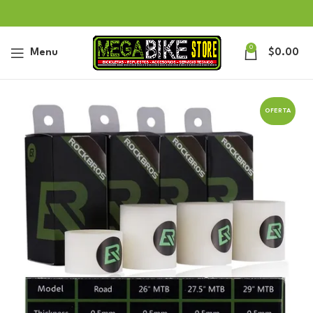
0
Menu
$
0.00
OFERTA