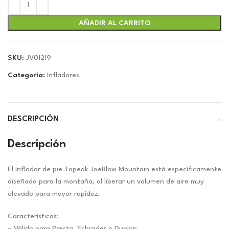
original
actual
era:
es:
$49.97.
$46.70.
AÑADIR AL CARRITO
SKU:
JV01219
Categoría:
Infladores
DESCRIPCIÓN
Descripción
El Inflador de pie Topeak JoeBlow Mountain está específicamente
diseñada para la montaña, al liberar un volumen de aire muy
elevado para mayor rapidez.
Características:
– Válido para Presta, Schrader o Dunlop