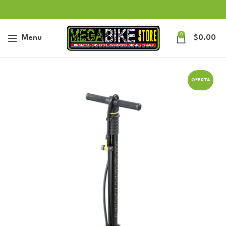
0
Menu
$
0.00
OFERTA