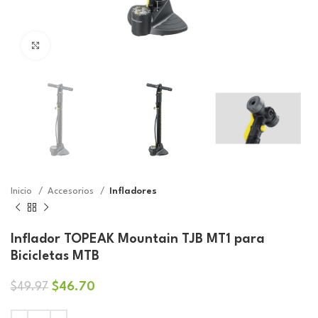
Click to enlarge
Inicio
Accesorios
Infladores
Inflador TOPEAK Mountain TJB MT1 para
Bicicletas MTB
El
El
$
46.70
$
49.97
precio
precio