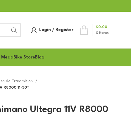
$
0.00
Login / Register
0
items
 MegaBike Store
Blog
es de Transmision
V R8000 11-30T
himano Ultegra 11V R8000