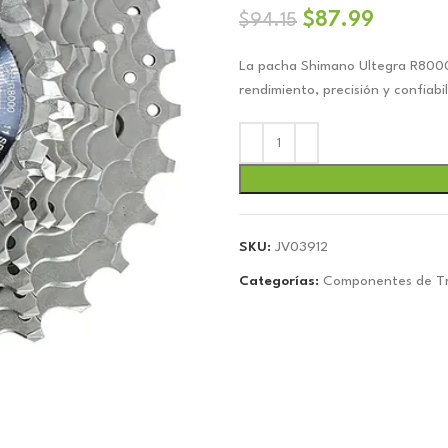
El
El
$
87.99
$
94.15
precio
precio
La pacha Shimano Ultegra R8000
original
actual
rendimiento, precisión y confiabi
era:
es:
$94.15.
$87.99
SKU:
JV03912
Categorías:
Componentes de Tr