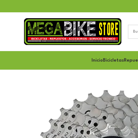
Inicio
Bicicletas
Repue