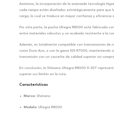
Asimismo, la incorporación de la avanzada tecnología Hype
cada rampa están diseñados estratégicamente para que la 
carga, lo cual se traduce en mayor confianza y eficiencia a
Por otra parte, la pacha Ultegra R8000 está fabricada con 
entre materiales robustos y un acabado resistente a la co
Además, es totalmente compatible con transmisiones de ru
como Dura-Ace, o con la gama 105 R7000, manteniendo siem
transmisión con un cassette de calidad superior sin compr
En conclusión, la Shimano Ultegra R8000 11-30T representa
superar sus límites en la ruta.
Características
Marca:
Shimano
Modelo:
Ultegra R8000