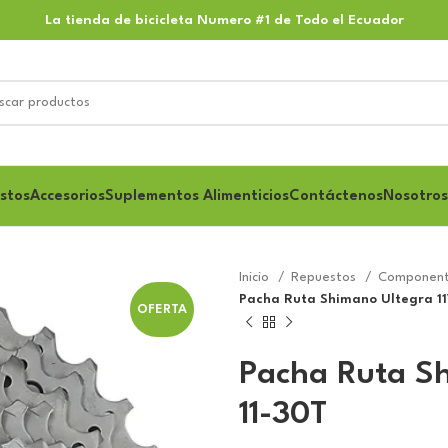
La tienda de bicicleta Numero #1 de Todo el Ecuador
stos
Accesorios
Suplementos Alimenticios
Contáctenos
Nosotros
Inicio
Repuestos
Component
Pacha Ruta Shimano Ultegra 11
OFERTA
Pacha Ruta S
11-30T