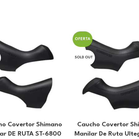
OFERTA
SOLD OUT
ho Covertor Shimano
Caucho Covertor Sh
lar DE RUTA ST-6800
Manilar De Ruta Ulte