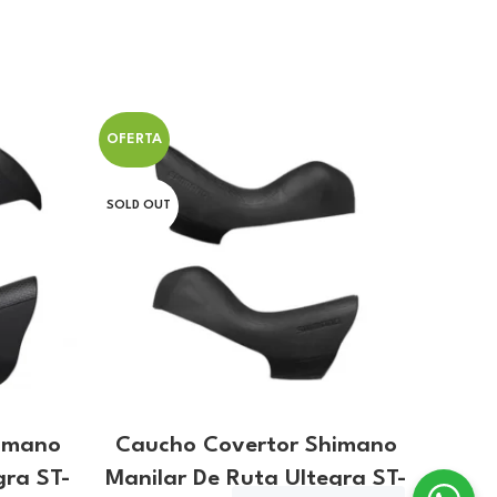
OFERTA
OFERT
SOLD OUT
imano
Caucho Covertor Shimano
Cade
gra ST-
Manilar De Ruta Ultegra ST-
126 