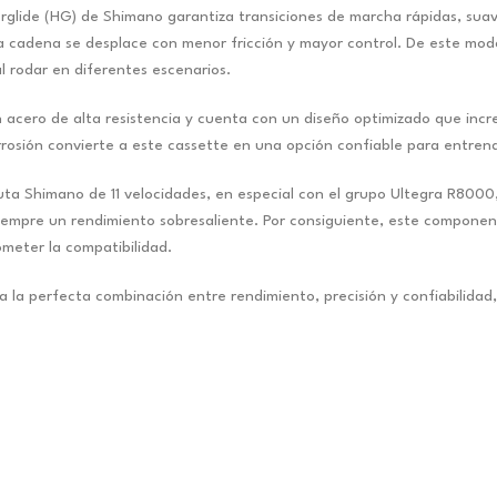
rglide (HG) de Shimano garantiza transiciones de marcha rápidas, suave
cadena se desplace con menor fricción y mayor control. De este modo, 
l rodar en diferentes escenarios.
acero de alta resistencia y cuenta con un diseño optimizado que increm
rrosión convierte a este cassette en una opción confiable para entrena
ta Shimano de 11 velocidades, en especial con el grupo Ultegra R800
pre un rendimiento sobresaliente. Por consiguiente, este componente
ometer la compatibilidad.
 la perfecta combinación entre rendimiento, precisión y confiabilidad