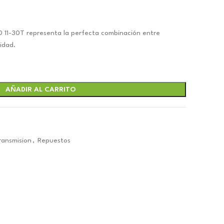
 11-30T representa la perfecta combinación entre
lidad.
.
AÑADIR AL CARRITO
ansmision
,
Repuestos