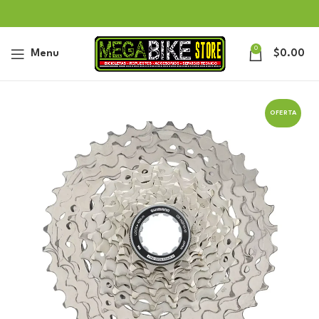
0
Menu
$
0.00
OFERTA