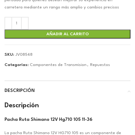
era:
es:
pensada para quienes desean mejorar su experiencia en
$71.96.
$67.24.
carretera mediante un rango más amplio y cambios precisos
AÑADIR AL CARRITO
SKU:
JV08548
Categorías:
Componentes de Transmision
,
Repuestos
DESCRIPCIÓN
Descripción
Pacha Ruta Shimano 12V Hg710 105 11-36
La pacha Ruta Shimano 12V HG710 105 es un componente de