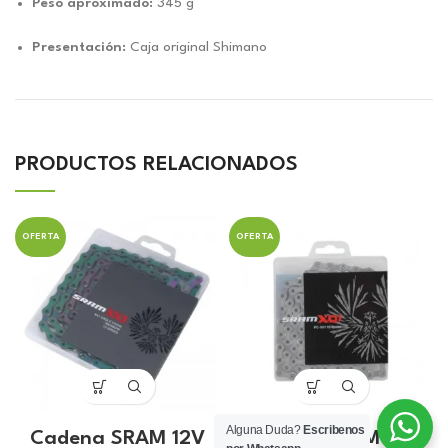
Peso aproximado:
345 g
Presentación:
Caja original Shimano
PRODUCTOS RELACIONADOS
OFERTA
OFERTA
Alguna Duda?
Escribenos
Cadena SRAM 12V
Cadena SRAM 12V