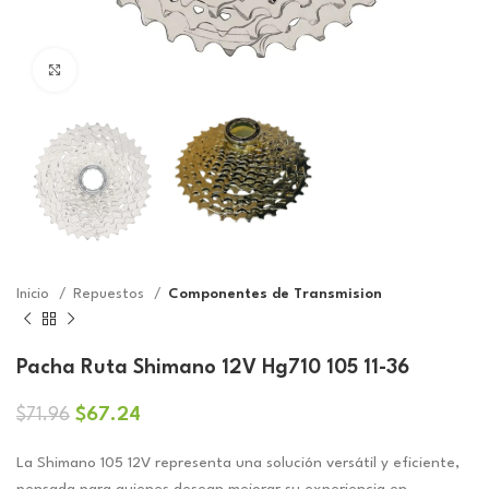
Click to enlarge
Inicio
Repuestos
Componentes de Transmision
Pacha Ruta Shimano 12V Hg710 105 11-36
El
El
$
67.24
$
71.96
precio
precio
original
actual
La Shimano 105 12V representa una solución versátil y eficiente,