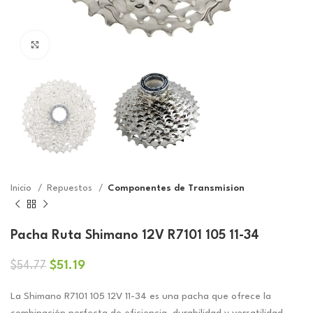
Click to enlarge
Inicio
Repuestos
Componentes de Transmision
Pacha Ruta Shimano 12V R7101 105 11-34
El
El
$
51.19
$
54.77
precio
precio
original
actual
La Shimano R7101 105 12V 11-34 es una pacha que ofrece la