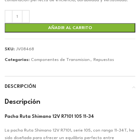
era:
es:
combinación perfecta de eficiencia, durabilidad y versatilidad.
$54.77.
$51.19.
AÑADIR AL CARRITO
SKU:
JV08468
Categorías:
Componentes de Transmision
,
Repuestos
DESCRIPCIÓN
Descripción
Pacha Ruta Shimano 12V R7101 105 11-34
La pacha Ruta Shimano 12V R7101, serie 105, con rango 11-34T, ha
sido diseñada para ofrecer un equilibrio perfecto entre