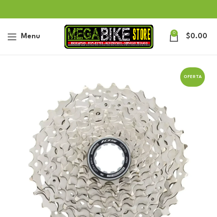
0
Menu
$
0.00
OFERTA