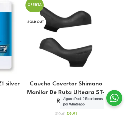
OFERTA
OFERT
SOLD OUT
 silver
Caucho Covertor Shimano
Cade
Manilar De Ruta Ultegra ST-
Alguna Duda?
Escribenos
R8020
o
por Whatsapp
l
El
El
$
9.91
$
10.61
.
precio
precio
original
actual