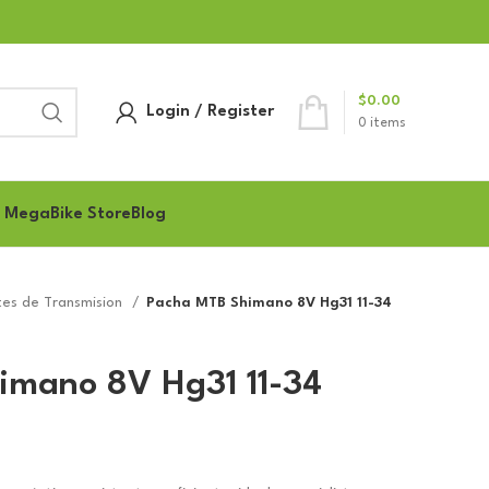
$
0.00
Login / Register
0
items
 MegaBike Store
Blog
es de Transmision
Pacha MTB Shimano 8V Hg31 11-34
imano 8V Hg31 11-34