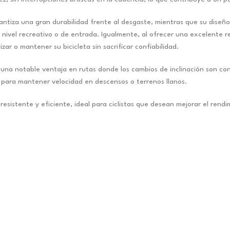
rantiza una gran durabilidad frente al desgaste, mientras que su dise
ivel recreativo o de entrada. Igualmente, al ofrecer una excelente re
r o mantener su bicicleta sin sacrificar confiabilidad.
a una notable ventaja en rutas donde los cambios de inclinación son c
lto para mantener velocidad en descensos o terrenos llanos.
resistente y eficiente, ideal para ciclistas que desean mejorar el re