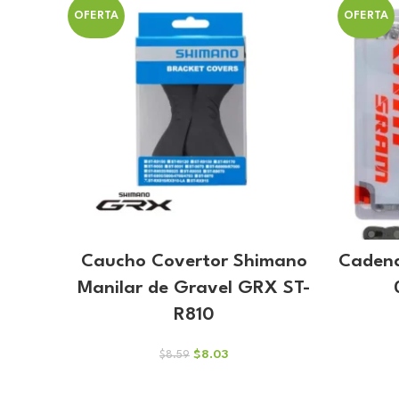
OFERTA
OFERTA
Caucho Covertor Shimano
Cadena
Manilar de Gravel GRX ST-
R810
El
El
$
8.03
$
8.59
precio
precio
original
actual