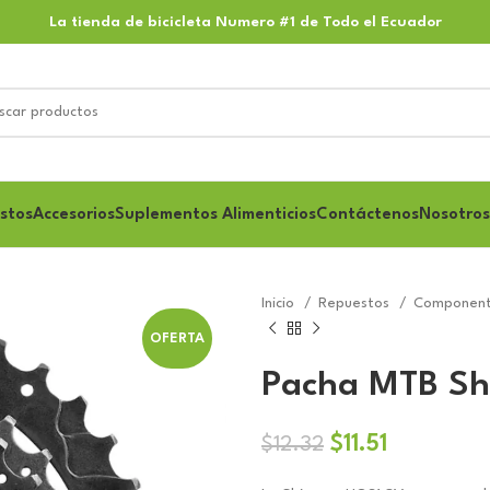
La tienda de bicicleta Numero #1 de Todo el Ecuador
stos
Accesorios
Suplementos Alimenticios
Contáctenos
Nosotros
Inicio
Repuestos
Component
OFERTA
Pacha MTB Sh
El
El
$
11.51
$
12.32
precio
precio