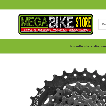
Inicio
Bicicletas
Repue