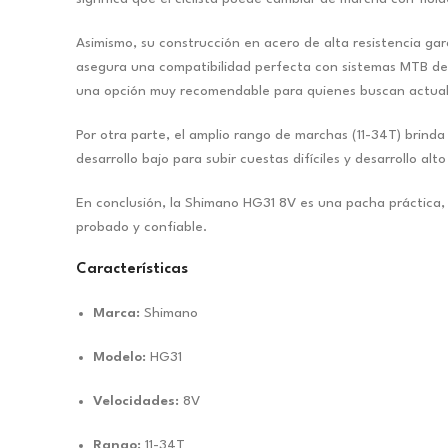
Asimismo, su construcción en acero de alta resistencia ga
asegura una compatibilidad perfecta con sistemas MTB de n
una opción muy recomendable para quienes buscan actualiza
Por otra parte, el amplio rango de marchas (11-34T) brind
desarrollo bajo para subir cuestas difíciles y desarrollo a
En conclusión, la Shimano HG31 8V es una pacha práctica, 
probado y confiable.
Características
Marca:
Shimano
Modelo:
HG31
Velocidades:
8V
Rango:
11-34T