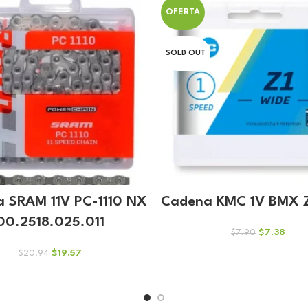
OFERTA
SOLD OUT
 SRAM 11V PC-1110 NX
Cadena KMC 1V BMX Z1
00.2518.025.011
El
El
$
7.38
$
7.90
precio
preci
El
El
$
19.57
$
20.94
original
actua
precio
precio
era:
es:
original
actual
$7.90.
$7.38
era:
es:
$20.94.
$19.57.