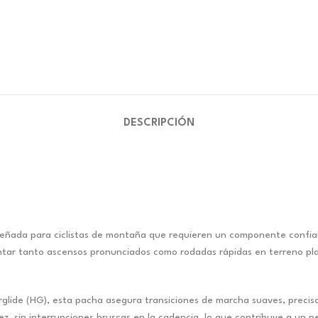
DESCRIPCIÓN
ñada para ciclistas de montaña que requieren un componente confiabl
rentar tanto ascensos pronunciados como rodadas rápidas en terreno 
glide (HG), esta pacha asegura transiciones de marcha suaves, precisas
idez, sin interrupciones bruscas en la cadencia, lo que contribuye a u