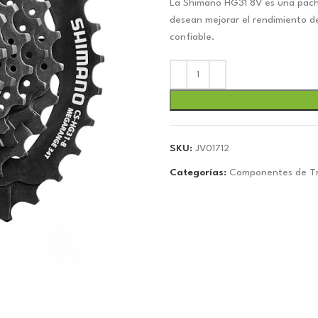
La Shimano HG31 8V es una pacha 
original
actual
desean mejorar el rendimiento 
era:
es:
confiable.
$12.32.
$11.51.
SKU:
JV01712
Categorías:
Componentes de Tr