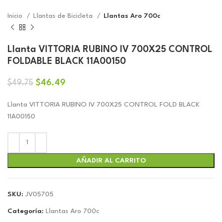
Inicio
Llantas de Bicicleta
Llantas Aro 700c
Llanta VITTORIA RUBINO IV 700X25 CONTROL
FOLDABLE BLACK 11A00150
El
El
$
46.49
$
49.75
precio
precio
original
actual
Llanta VITTORIA RUBINO IV 700X25 CONTROL FOLD BLACK
era:
es:
11A00150
$49.75.
$46.49.
AÑADIR AL CARRITO
SKU:
JV05705
Categoría:
Llantas Aro 700c