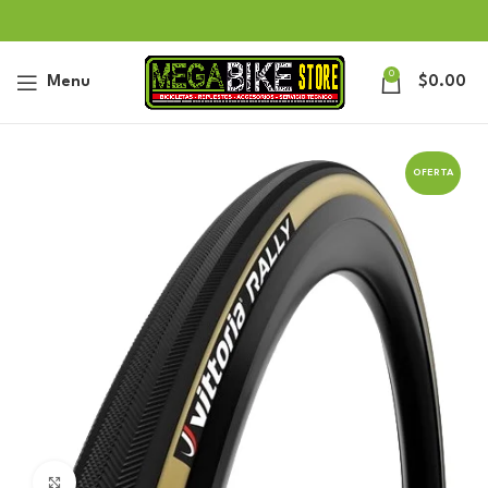
0
Menu
$
0.00
OFERTA
Click to enlarge