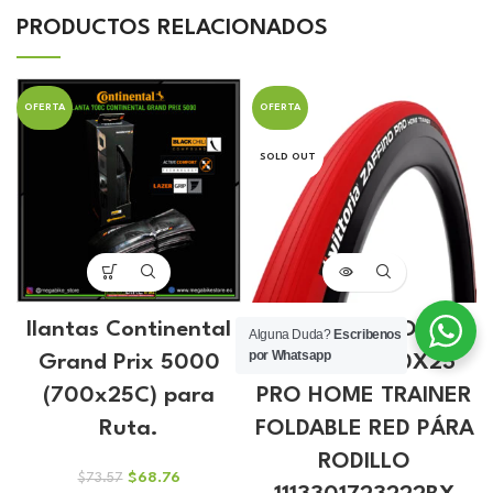
PRODUCTOS RELACIONADOS
OFERTA
OFERTA
SOLD OUT
llantas Continental
Llanta VITTORIA
Alguna Duda?
Escribenos
por Whatsapp
Grand Prix 5000
ZAFFIRO 700X23
(700x25C) para
PRO HOME TRAINER
Ruta.
FOLDABLE RED PÁRA
RODILLO
El
El
$
68.76
$
73.57