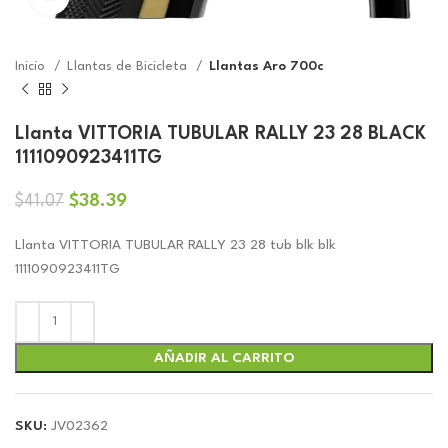
Inicio
Llantas de Bicicleta
Llantas Aro 700c
Llanta VITTORIA TUBULAR RALLY 23 28 BLACK
1111090923411TG
El
El
$
38.39
$
41.07
precio
precio
original
actual
Llanta VITTORIA TUBULAR RALLY 23 28 tub blk blk
era:
es:
1111090923411TG
$41.07.
$38.39.
AÑADIR AL CARRITO
SKU:
JV02362