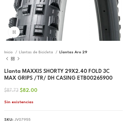
Click to enlarge
Inicio
Llantas de Bicicleta
Llantas Aro 29
Llanta MAXXIS SHORTY 29X2.40 FOLD 3C
MAX GRIPS /TR/ DH CASING ETB00265900
El
El
$
82.00
$
87.73
precio
precio
Sin existencias
original
actual
era:
es:
$87.73.
$82.00.
SKU:
JV07955