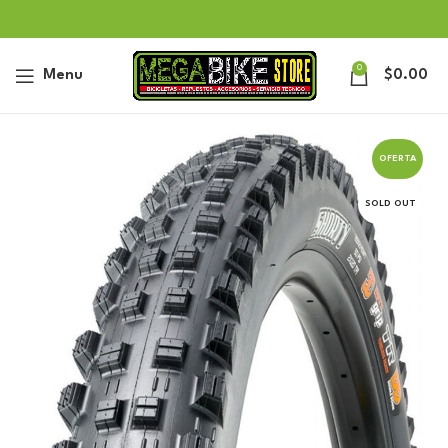
0
Menu
$
0.00
OFERTA
SOLD OUT