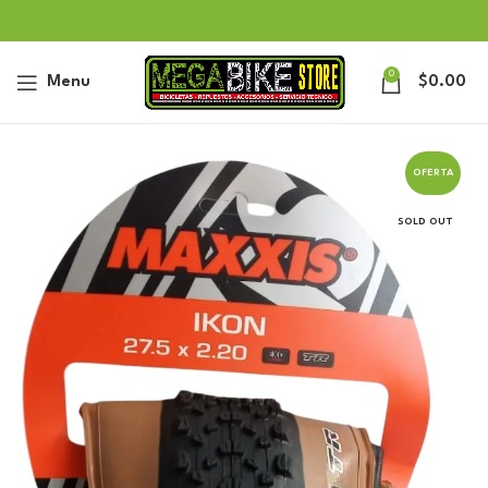
0
Menu
$
0.00
OFERTA
SOLD OUT