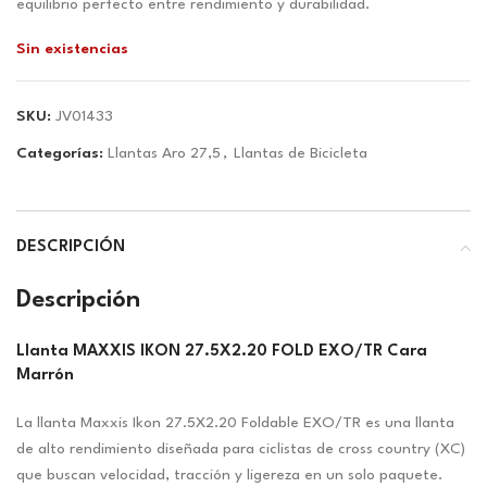
era:
es:
equilibrio perfecto entre rendimiento y durabilidad.
$56.18.
$52.50.
Sin existencias
SKU:
JV01433
Categorías:
Llantas Aro 27,5
,
Llantas de Bicicleta
DESCRIPCIÓN
Descripción
Llanta MAXXIS IKON 27.5X2.20 FOLD EXO/TR Cara
Marrón
La llanta Maxxis Ikon 27.5X2.20 Foldable EXO/TR es una llanta
de alto rendimiento diseñada para ciclistas de cross country (XC)
que buscan velocidad, tracción y ligereza en un solo paquete.