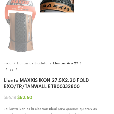
Inicio
Llantas de Bicicleta
Llantas Aro 27,5
Llanta MAXXIS IKON 27.5X2.20 FOLD
EXO/TR/TANWALL ETB00332800
El
El
$
52.50
$
56.18
precio
precio
original
actual
La llanta Ikon es la elección ideal para quienes quieren un