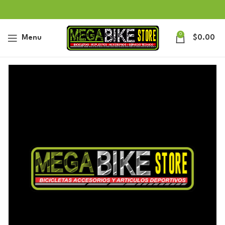
0
Menu
$
0.00