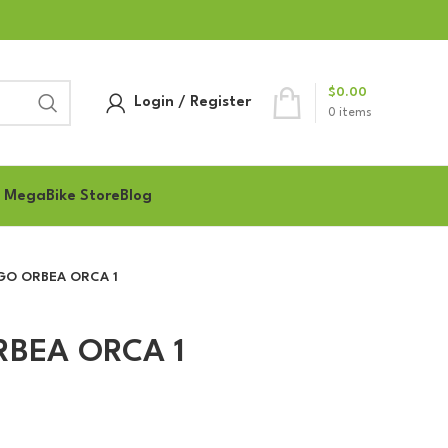
$
0.00
Login / Register
0
items
 MegaBike Store
Blog
AGO ORBEA ORCA 1
RBEA ORCA 1