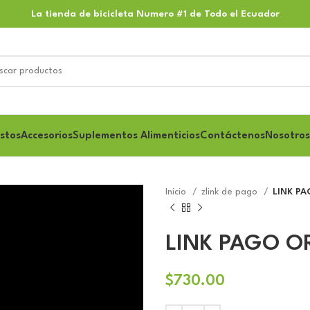
La tienda de bicicleta Numero #1 de Todo el Ecuador
stos
Accesorios
Suplementos Alimenticios
Contáctenos
Nosotros
Inicio
zlink de pago
LINK P
LINK PAGO O
$
730.00