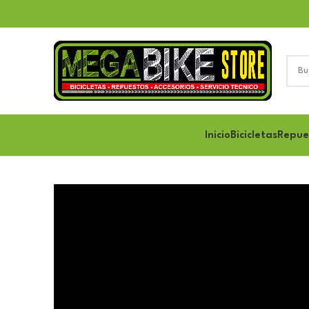
Inicio
Bicicletas
Repue