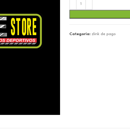
Categoría:
zlink de pago