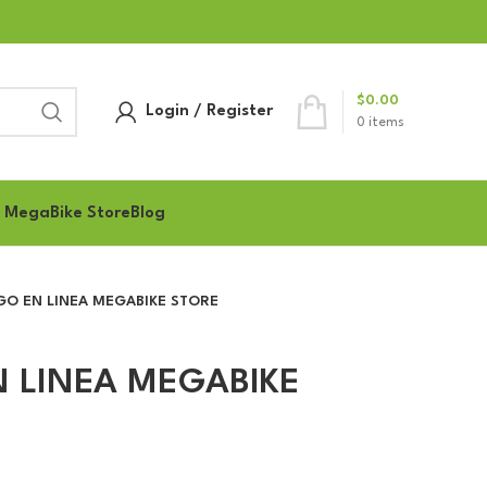
$
0.00
Login / Register
0
items
 MegaBike Store
Blog
AGO EN LINEA MEGABIKE STORE
N LINEA MEGABIKE