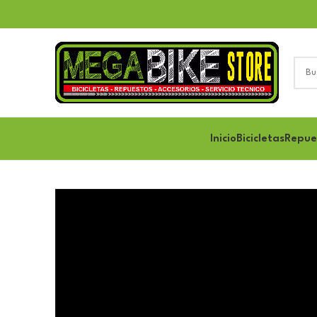
Inicio
Bicicletas
Repue