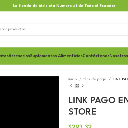
La tienda de bicicleta Numero #1 de Todo el Ecuador
stos
Accesorios
Suplementos Alimenticios
Contáctenos
Nosotros
Inicio
zlink de pago
LINK P
LINK PAGO E
STORE
$
293.32