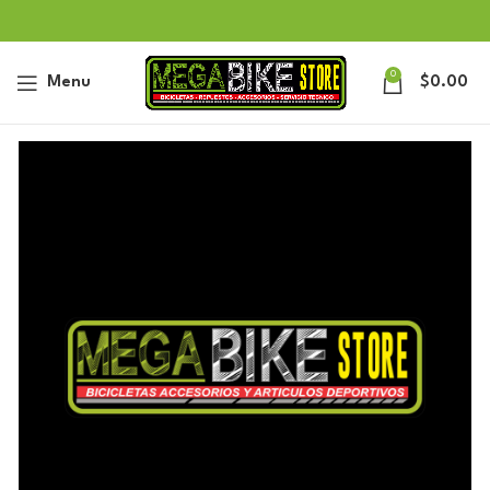
0
Menu
$
0.00