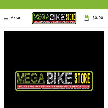
0
Menu
$
0.00