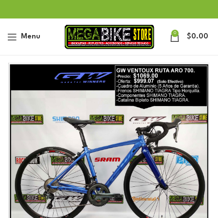
0
Menu
$
0.00