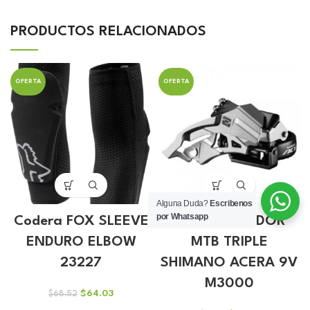
PRODUCTOS RELACIONADOS
OFERTA
OFERTA
Alguna Duda?
Escribenos
por Whatsapp
Codera FOX SLEEVE
DESCARRILADOR
ENDURO ELBOW
MTB TRIPLE
23227
SHIMANO ACERA 9V
M3000
El
El
$
64.03
$
68.52
precio
precio