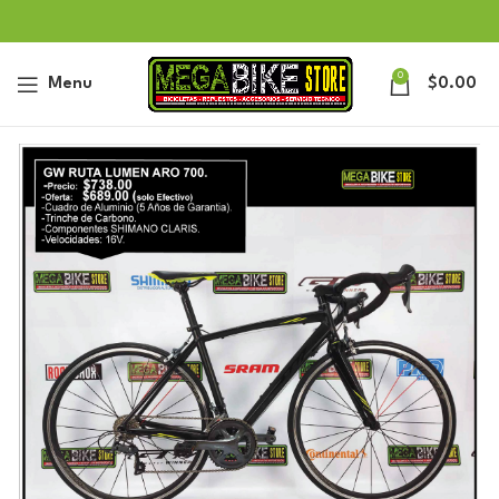
0
Menu
$
0.00