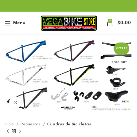
0
Menu
$
0.00
OFERTA
SOLD OUT
Click to enlarge
Inicio
Repuestos
Cuadros de Bicicletas