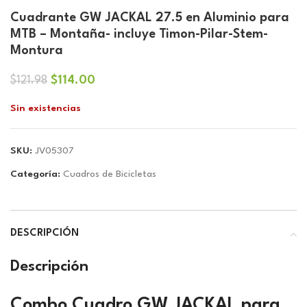
Cuadrante GW JACKAL 27.5 en Aluminio para
MTB – Montaña- incluye Timon-Pilar-Stem-
Montura
El
El
$
114.00
$
121.98
precio
precio
Sin existencias
original
actual
era:
es:
$121.98.
$114.00.
SKU:
JV05307
Categoría:
Cuadros de Bicicletas
DESCRIPCIÓN
Descripción
Combo Cuadro GW JACKAL para