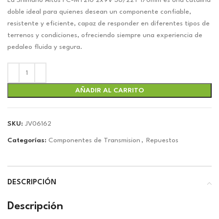
original
actual
La Shimano Altus FC-MT210 2x9V 36/22T 170mm es una catalina
era:
es:
doble ideal para quienes desean un componente confiable,
$31.48.
$29.42.
resistente y eficiente, capaz de responder en diferentes tipos de
terrenos y condiciones, ofreciendo siempre una experiencia de
pedaleo fluida y segura.
AÑADIR AL CARRITO
SKU:
JV06162
Categorías:
Componentes de Transmision
,
Repuestos
DESCRIPCIÓN
Descripción