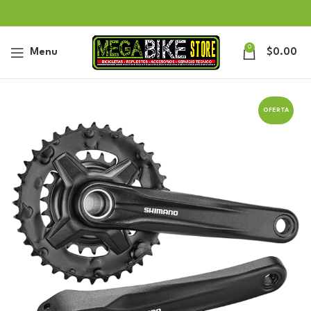
0
Menu
$
0.00
OFERTA