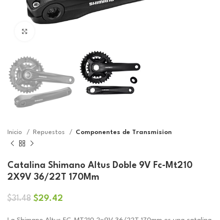
Click to enlarge
Inicio
Repuestos
Componentes de Transmision
Catalina Shimano Altus Doble 9V Fc-Mt210
2X9V 36/22T 170Mm
El
El
$
29.42
$
31.48
precio
precio