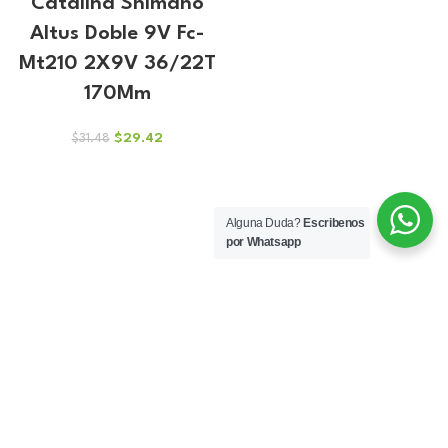
Catalina Shimano
Altus Doble 9V Fc-
Mt210 2X9V 36/22T
170Mm
El
El
$
29.42
$
31.48
precio
precio
original
actual
era:
es:
$31.48.
$29.42.
Alguna Duda?
Escribenos
por Whatsapp