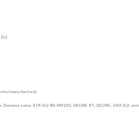
 Di2
ente/manufactura)
2 de Shimano como XTR-Di2 RD-M9250, DEORE XT, DEORE, GRX Di2, entr