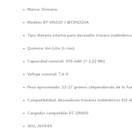
Marca: Shimano
Modelo: BT-DN320 / IBTDN320A
Tipo: Batería interna para desviador trasero inalámbrico
Química: Ión-Litio (Li-Ion)
Capacidad nominal: 305 mAh (≈ 2,32 Wh)
Voltaje nominal: 7,6 V
Peso aproximado: 22-27 gramos (dependiendo de la fu
Compatibilidad: desviadores traseros inalámbricos Di
Cargador compatible: EC-DN100
SKU: JV09411