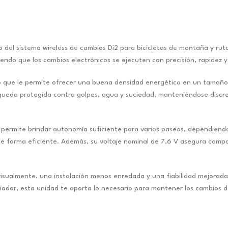
del sistema wireless de cambios Di2 para bicicletas de montaña y ruta
iendo que los cambios electrónicos se ejecuten con precisión, rapidez y
 lo que le permite ofrecer una buena densidad energética en un tamañ
a queda protegida contra golpes, agua y suciedad, manteniéndose discr
permite brindar autonomía suficiente para varios paseos, dependiendo
 forma eficiente. Además, su voltaje nominal de 7,6 V asegura compa
sualmente, una instalación menos enredada y una fiabilidad mejorada, s
viador, esta unidad te aporta lo necesario para mantener los cambios 