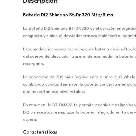
Descripción
Batería Di2 Shimano Bt-Dn320 Mtb/Ruta
La batería Di2 Shimano BT-DN320 es el corazón energético 
compacta y fiable al desviador trasero inalámbrico, permit
Este modelo incorpora tecnología de batería de ión-litio,
del cuerpo del desviador trasero; de ese modo, la baterí
recargarla.
La capacidad de 305 mAh (equivalente a unos 2,32 Wh) le 
cambiando constantemente, la batería conserva energía de
que necesitan ese nivel estable.
En resumen, la BT-DN320 te permite pedales más limpios vi
Di2 o necesitas reemplazar la batería integrada en tu des
espera.
Características