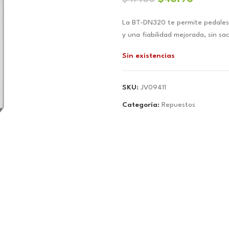
precio
precio
La BT-DN320 te permite pedales 
original
actual
y una fiabilidad mejorada, sin sac
era:
es:
$47.00.
$43.93
Sin existencias
SKU:
JV09411
Categoría:
Repuestos