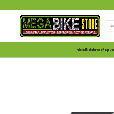
Inicio
Bicicletas
Repue