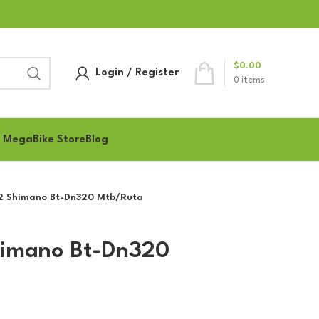
$
0.00
Login / Register
0
items
 MegaBike Store
Blog
i2 Shimano Bt-Dn320 Mtb/Ruta
himano Bt-Dn320