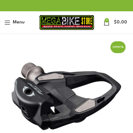
0
Menu
$
0.00
OFERTA