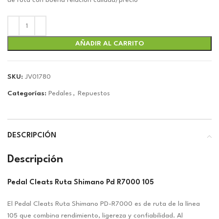
era:
es:
de ruta con buena relación calidad/precio
$123.73.
$115.63.
AÑADIR AL CARRITO
SKU:
JV01780
Categorías:
Pedales
,
Repuestos
DESCRIPCIÓN
Descripción
Pedal Cleats Ruta Shimano Pd R7000 105
El Pedal Cleats Ruta Shimano PD-R7000 es de ruta de la línea
105 que combina rendimiento, ligereza y confiabilidad. Al