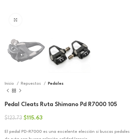
Click to enlarge
Inicio
Repuestos
Pedales
Pedal Cleats Ruta Shimano Pd R7000 105
El
El
$
115.63
$
123.73
precio
precio
original
actual
El pedal PD-R7000 es una excelente elección si buscas pedales