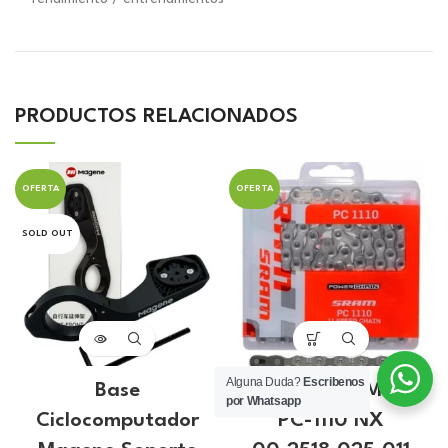
PRODUCTOS RELACIONADOS
OFERTA
OFERTA
SOLD OUT
Alguna Duda?
Escribenos
Base
Cadena SRAM 11V
por Whatsapp
Ciclocomputador
PC-1110 NX