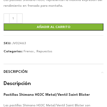
original
actual
Las pastillas Shimano H03C representan la máxima expresión del
era:
es:
rendimiento en frenado para montaña.
$37.29.
$34.85.
AÑADIR AL CARRITO
SKU:
JV02463
Categorías:
Frenos
,
Repuestos
DESCRIPCIÓN
Descripción
Pastillas Shimano H03C Metal/Ventil Saint Blister
Las pastillas Shimano H03C Metal/Ventil Saint Blister son