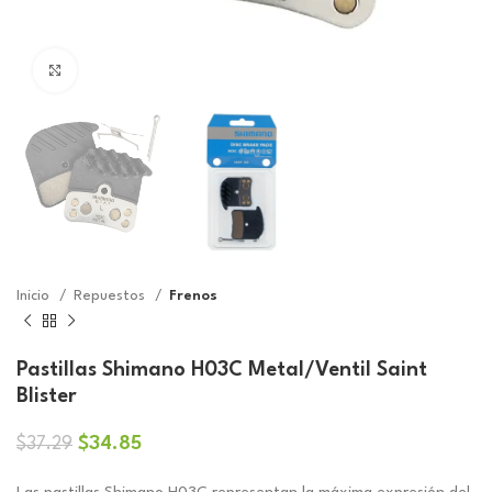
Click to enlarge
Inicio
Repuestos
Frenos
Pastillas Shimano H03C Metal/Ventil Saint
Blister
El
El
$
34.85
$
37.29
precio
precio