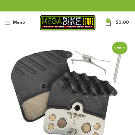
0
Menu
$
0.00
OFERTA