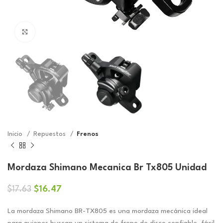
Click to enlarge
Inicio
Repuestos
Frenos
Mordaza Shimano Mecanica Br Tx805 Unidad
El
El
$
16.47
$
17.63
precio
precio
original
actual
La mordaza Shimano BR-TX805 es una mordaza mecánica ideal