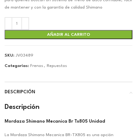
era:
es:
para quienes buscan un sistema de freno de disco confiable, fácil
$17.63.
$16.47.
de mantener y con la garantía de calidad Shimano
AÑADIR AL CARRITO
SKU:
JV03489
Categorías:
Frenos
,
Repuestos
DESCRIPCIÓN
Descripción
Mordaza Shimano Mecanica Br Tx805 Unidad
La Mordaza Shimano Mecanica BR-TX805 es una opción