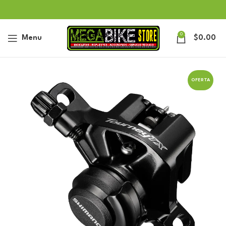
0
Menu
$
0.00
OFERTA