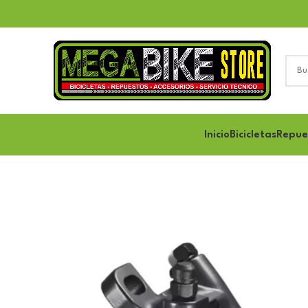
Inicio
Bicicletas
Repue