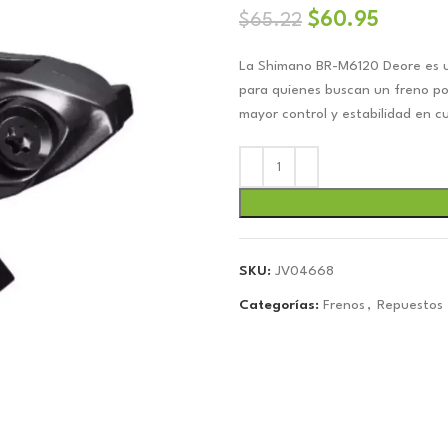
El
El
$
60.95
$
65.22
precio
precio
La Shimano BR-M6120 Deore es u
original
actual
para quienes buscan un freno po
era:
es:
mayor control y estabilidad en cu
$65.22.
$60.95
SKU:
JV04668
Categorías:
Frenos
,
Repuestos