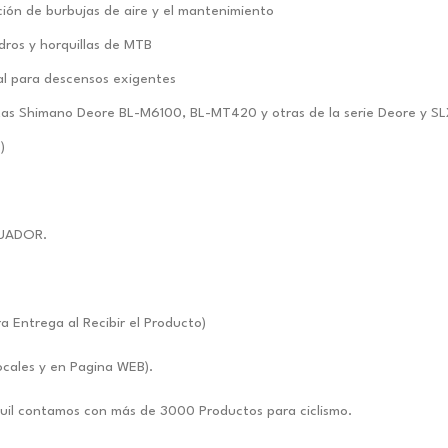
ción de burbujas de aire y el mantenimiento
dros y horquillas de MTB
al para descensos exigentes
as Shimano Deore BL-M6100, BL-MT420 y otras de la serie Deore y S
)
UADOR.
ntrega al Recibir el Producto)
ocales y en Pagina WEB).
uil contamos con más de 3000 Productos para ciclismo.