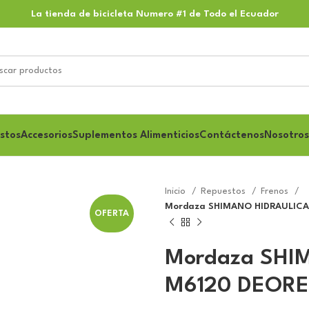
La tienda de bicicleta Numero #1 de Todo el Ecuador
stos
Accesorios
Suplementos Alimenticios
Contáctenos
Nosotros
Inicio
Repuestos
Frenos
Mordaza SHIMANO HIDRAULICA 
OFERTA
Mordaza SHI
M6120 DEORE 