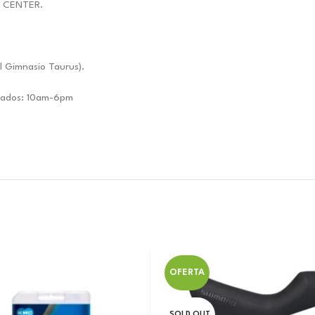
E CENTER.
l Gimnasio Taurus).
ábados: 10am-6pm
OFERTA
SOLD OUT