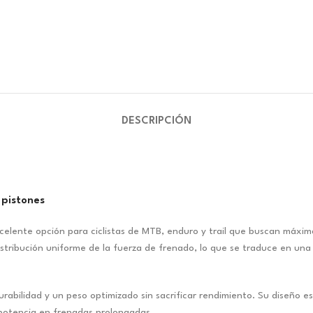
DESCRIPCIÓN
pistones
lente opción para ciclistas de MTB, enduro y trail que buscan máxima
stribución uniforme de la fuerza de frenado, lo que se traduce en una
durabilidad y un peso optimizado sin sacrificar rendimiento. Su dise
e potencia en frenadas prolongadas.