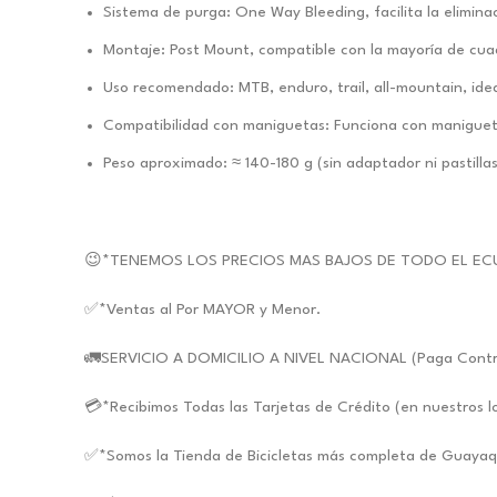
Sistema de purga: One Way Bleeding, facilita la elimina
Montaje: Post Mount, compatible con la mayoría de cua
Uso recomendado: MTB, enduro, trail, all-mountain, ide
Compatibilidad con maniguetas: Funciona con maniguet
Peso aproximado: ≈ 140-180 g (sin adaptador ni pastillas
😉*TENEMOS LOS PRECIOS MAS BAJOS DE TODO EL EC
✅*Ventas al Por MAYOR y Menor.
🚛SERVICIO A DOMICILIO A NIVEL NACIONAL (Paga Contra E
💳*Recibimos Todas las Tarjetas de Crédito (en nuestros l
✅*Somos la Tienda de Bicicletas más completa de Guayaq