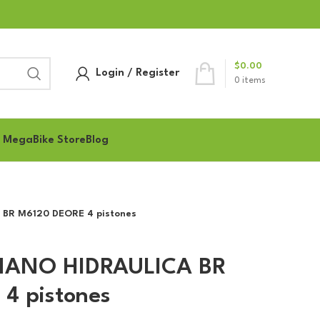
$
0.00
Login / Register
0
items
 MegaBike Store
Blog
BR M6120 DEORE 4 pistones
MANO HIDRAULICA BR
4 pistones