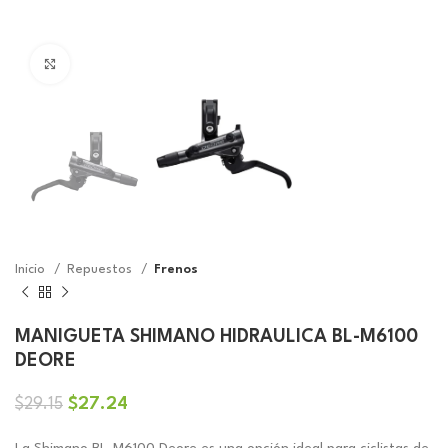
Click to enlarge
Inicio
Repuestos
Frenos
MANIGUETA SHIMANO HIDRAULICA BL-M6100
DEORE
El
El
$
27.24
$
29.15
precio
precio