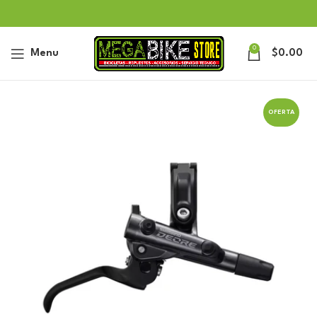
0
Menu
$
0.00
OFERTA