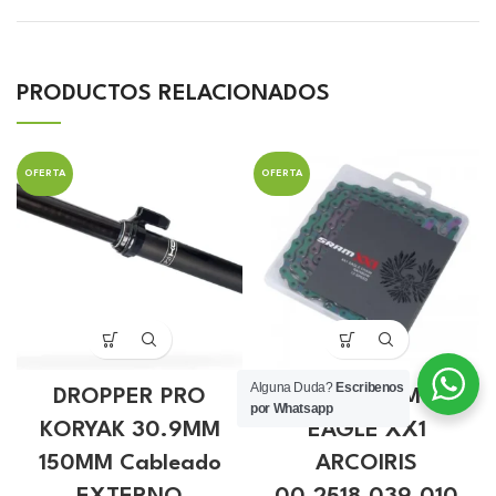
PRODUCTOS RELACIONADOS
OFERTA
OFERTA
Alguna Duda?
Escribenos
DROPPER PRO
Cadena SRAM 12V
por Whatsapp
KORYAK 30.9MM
EAGLE XX1
150MM Cableado
ARCOIRIS