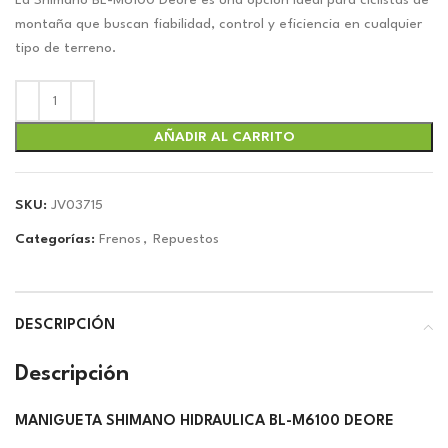
original
actual
La Shimano BL-M6100 Deore es una opción ideal para ciclistas de
era:
es:
montaña que buscan fiabilidad, control y eficiencia en cualquier
$29.15.
$27.24.
tipo de terreno.
AÑADIR AL CARRITO
SKU:
JV03715
Categorías:
Frenos
,
Repuestos
DESCRIPCIÓN
Descripción
MANIGUETA SHIMANO HIDRAULICA BL-M6100 DEORE