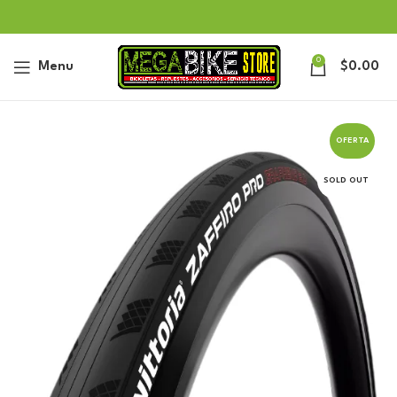
0
Menu
$
0.00
OFERTA
SOLD OUT