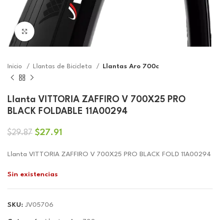
Click to enlarge
Inicio
Llantas de Bicicleta
Llantas Aro 700c
Llanta VITTORIA ZAFFIRO V 700X25 PRO
BLACK FOLDABLE 11A00294
El
El
$
27.91
$
29.87
precio
precio
original
actual
Llanta VITTORIA ZAFFIRO V 700X25 PRO BLACK FOLD 11A00294
era:
es:
Sin existencias
$29.87.
$27.91.
SKU:
JV05706