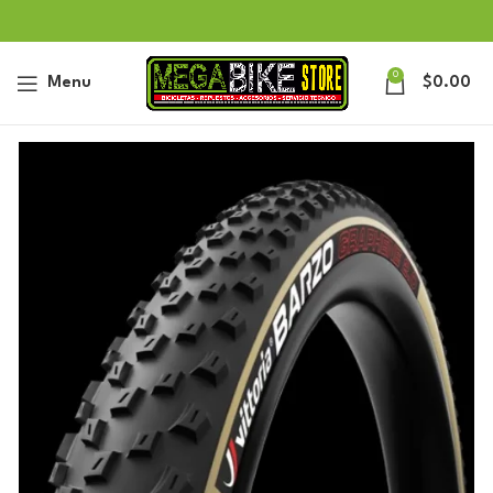
0
Menu
$
0.00