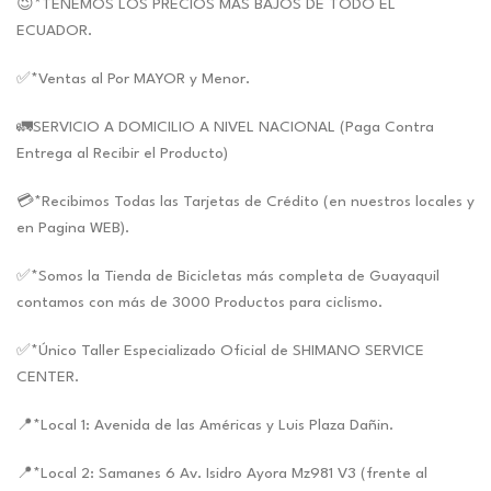
😉*TENEMOS LOS PRECIOS MAS BAJOS DE TODO EL
ECUADOR.
✅*Ventas al Por MAYOR y Menor.
🚛SERVICIO A DOMICILIO A NIVEL NACIONAL (Paga Contra
Entrega al Recibir el Producto)
💳*Recibimos Todas las Tarjetas de Crédito (en nuestros locales y
en Pagina WEB).
✅*Somos la Tienda de Bicicletas más completa de Guayaquil
contamos con más de 3000 Productos para ciclismo.
✅*Único Taller Especializado Oficial de SHIMANO SERVICE
CENTER.
📍*Local 1: Avenida de las Américas y Luis Plaza Dañin.
📍*Local 2: Samanes 6 Av. Isidro Ayora Mz981 V3 (frente al