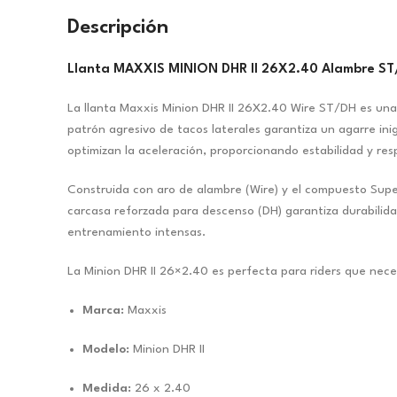
Descripción
Llanta MAXXIS MINION DHR II 26X2.40 Alambre S
La llanta Maxxis Minion DHR II 26X2.40 Wire ST/DH es una 
patrón agresivo de tacos laterales garantiza un agarre ini
optimizan la aceleración, proporcionando estabilidad y re
Construida con aro de alambre (Wire) y el compuesto Super 
carcasa reforzada para descenso (DH) garantiza durabilida
entrenamiento intensas.
La Minion DHR II 26×2.40 es perfecta para riders que nece
Marca:
Maxxis
Modelo:
Minion DHR II
Medida:
26 x 2.40