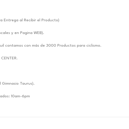
ntrega al Recibir el Producto)
ocales y en Pagina WEB).
uil contamos con más de 3000 Productos para ciclismo.
E CENTER.
l Gimnasio Taurus).
ábados: 10am-6pm