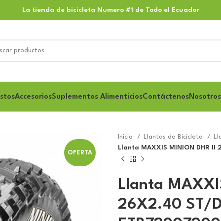
La tienda de bicicleta Numero #1 de Todo el Ecuador
stos
Accesorios
Suplementos Alimenticios
Contáctenos
Nosotros
Inicio
Llantas de Bicicleta
Ll
Llanta MAXXIS MINION DHR II
OFERTA
Llanta MAXXI
26X2.40 ST/D