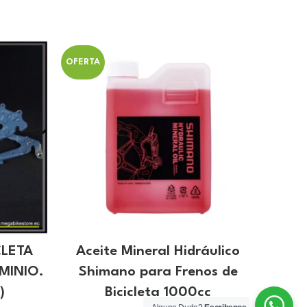
OFERTA
OFERT
CLETA
Aceite Mineral Hidráulico
Adapt
MINIO.
Shimano para Frenos de
para 
)
Bicicleta 1000cc