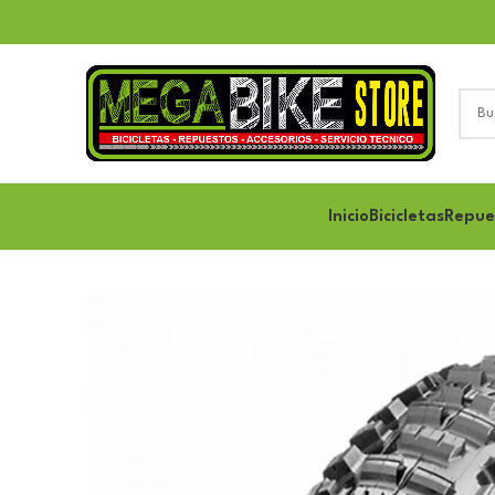
Inicio
Bicicletas
Repue