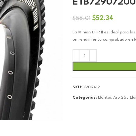
ETB72907200
El
El
$
52.34
$
56.01
precio
precio
La Minion DHR II es ideal para lo
original
actual
un rendimiento comprobado en lo
era:
es:
$56.01.
$52.34.
SKU:
JV09412
Categorías:
Llantas Aro 26
,
Lla