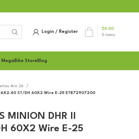
$
0.00
Login / Register
0
items
 MegaBike Store
Blog
antas Aro 26
 26X2.40 ST/DH 60X2 Wire E-25 ETB72907200
S MINION DHR II
H 60X2 Wire E-25