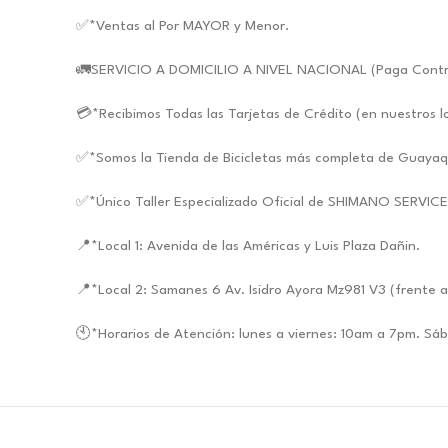
✅*Ventas al Por MAYOR y Menor.
🚛SERVICIO A DOMICILIO A NIVEL NACIONAL (Paga Contra E
💳*Recibimos Todas las Tarjetas de Crédito (en nuestros l
✅*Somos la Tienda de Bicicletas más completa de Guayaq
✅*Único Taller Especializado Oficial de SHIMANO SERVIC
📍*Local 1: Avenida de las Américas y Luis Plaza Dañin.
📍*Local 2: Samanes 6 Av. Isidro Ayora Mz981 V3 (frente a
🕙*Horarios de Atención: lunes a viernes: 10am a 7pm. S