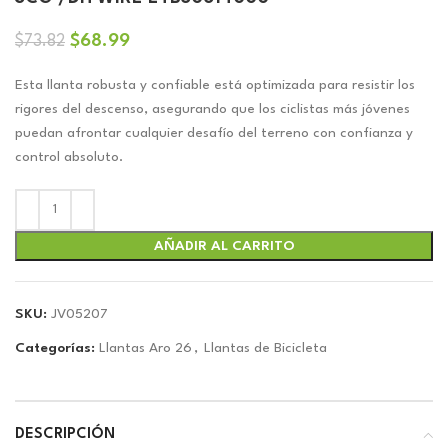
El
El
$
68.99
$
73.82
precio
precio
original
actual
Esta llanta robusta y confiable está optimizada para resistir los
era:
es:
rigores del descenso, asegurando que los ciclistas más jóvenes
$73.82.
$68.99.
puedan afrontar cualquier desafío del terreno con confianza y
control absoluto.
AÑADIR AL CARRITO
SKU:
JV05207
Categorías:
Llantas Aro 26
,
Llantas de Bicicleta
DESCRIPCIÓN