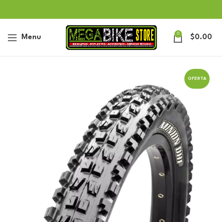
0
Menu
$
0.00
OFERTA