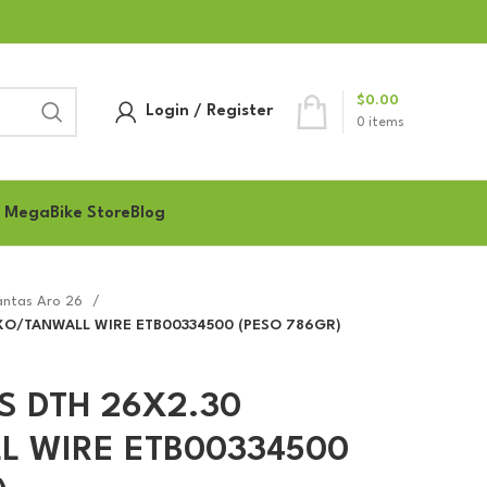
$
0.00
Login / Register
0
items
 MegaBike Store
Blog
antas Aro 26
EXO/TANWALL WIRE ETB00334500 (PESO 786GR)
S DTH 26X2.30
 WIRE ETB00334500