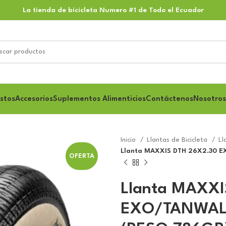
La tienda de bicicleta Numero #1 de Todo el Ecuador
stos
Accesorios
Suplementos Alimenticios
Contáctenos
Nosotros
Inicio
Llantas de Bicicleta
Ll
Llanta MAXXIS DTH 26X2.30 
OFERTA
Llanta MAXXI
EXO/TANWALL