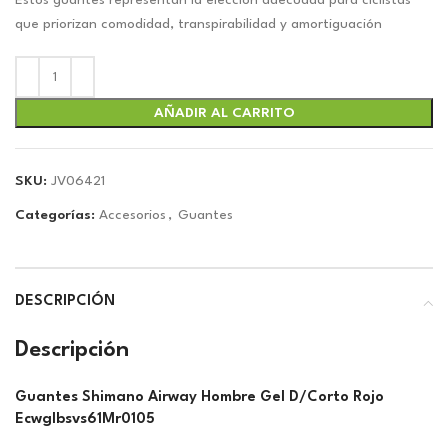
original
actual
Estos guantes representan la elección adecuada para ciclistas
era:
es:
que priorizan comodidad, transpirabilidad y amortiguación
$18.41.
$17.20.
AÑADIR AL CARRITO
SKU:
JV06421
Categorías:
Accesorios
,
Guantes
DESCRIPCIÓN
Descripción
Guantes Shimano Airway Hombre Gel D/Corto Rojo
Ecwglbsvs61Mr0105