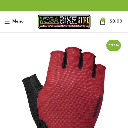
0
Menu
$
0.00
OFERTA