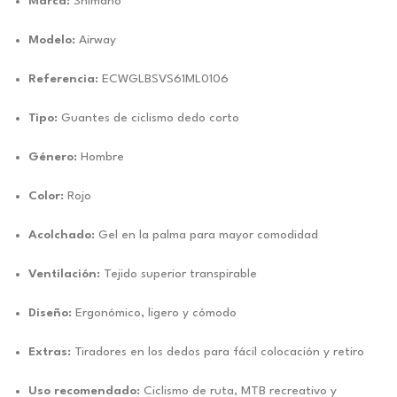
Marca:
Shimano
Modelo:
Airway
Referencia:
ECWGLBSVS61ML0106
Tipo:
Guantes de ciclismo dedo corto
Género:
Hombre
Color:
Rojo
Acolchado:
Gel en la palma para mayor comodidad
Ventilación:
Tejido superior transpirable
Diseño:
Ergonómico, ligero y cómodo
Extras:
Tiradores en los dedos para fácil colocación y retiro
Uso recomendado:
Ciclismo de ruta, MTB recreativo y