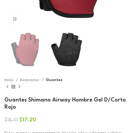
Click to enlarge
Inicio
Accesorios
Guantes
Guantes Shimano Airway Hombre Gel D/Corto
Rojo
El
El
$
17.20
$
18.41
precio
precio