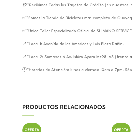
💳*Recibimos Todas las Tarjetas de Crédito (en nuestros l
✅*Somos la Tienda de Bicicletas más completa de Guayaq
✅*Único Taller Especializado Oficial de SHIMANO SERVIC
📍*Local 1: Avenida de las Américas y Luis Plaza Dañin.
📍*Local 2: Samanes 6 Av. Isidro Ayora Mz981 V3 (frente a
🕙*Horarios de Atención: lunes a viernes: 10am a 7pm. S
PRODUCTOS RELACIONADOS
OFERTA
OFERTA