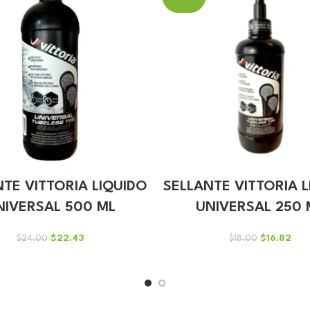
TE VITTORIA LIQUIDO
SELLANTE VITTORIA 
NIVERSAL 500 ML
UNIVERSAL 250 
El
El
El
El
$
22.43
$
16.82
$
24.00
$
18.00
precio
precio
precio
prec
original
actual
original
actu
era:
es:
era:
es:
$24.00.
$22.43.
$18.00.
$16.