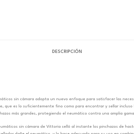
DESCRIPCIÓN
umáticos sin cámara adopta un nuevo enfoque para satisfacer las necesi
ase, que es lo suficientemente fino como para encontrar y sellar inclus
nchazos más grandes, protegiendo el neumático contra una amplia gama
neumáticos sin cámara de Vittoria selló al instante los pinchazos de h
 sellador dañe el neumático, y lo hace adecuado para su uso en combin