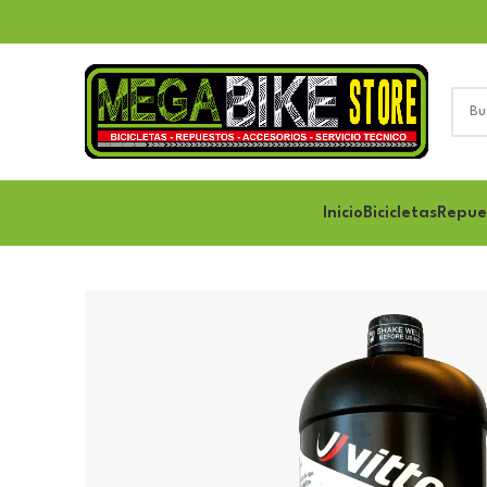
Inicio
Bicicletas
Repue