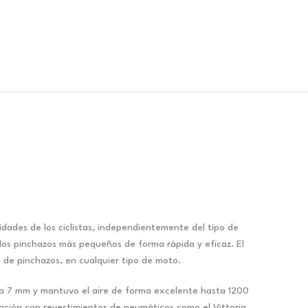
dades de los ciclistas, independientemente del tipo de
o los pinchazos más pequeños de forma rápida y eficaz. El
 de pinchazos, en cualquier tipo de moto.
asta 7 mm y mantuvo el aire de forma excelente hasta 1200
ación con revestimientos de neumáticos como el Vittoria