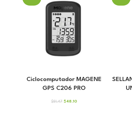
Ciclocomputador MAGENE
SELLAN
GPS C206 PRO
U
El
El
$
48.10
$
51.47
precio
precio
original
actual
era:
es:
$51.47.
$48.10.