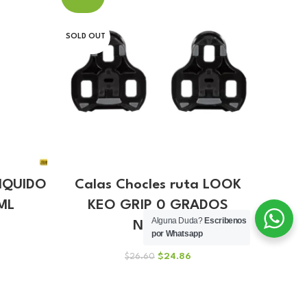
SOLD OUT
SOLD O
LIQUIDO
Calas Chocles ruta LOOK
Cal
ML
KEO GRIP 0 GRADOS
DE
Alguna Duda?
Escribenos
NEGRO
por Whatsapp
io
El
El
$
24.86
$
26.60
al
precio
precio
original
actual
82.
era:
es: