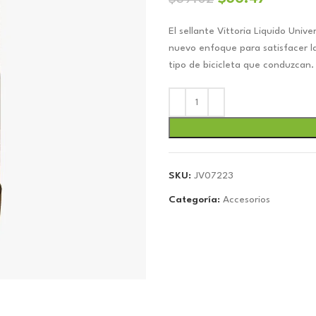
precio
precio
El sellante Vittoria Liquido Uni
original
actual
nuevo enfoque para satisfacer la
era:
es:
tipo de bicicleta que conduzcan.
$39.02.
$36.47
SKU:
JV07223
Categoría:
Accesorios