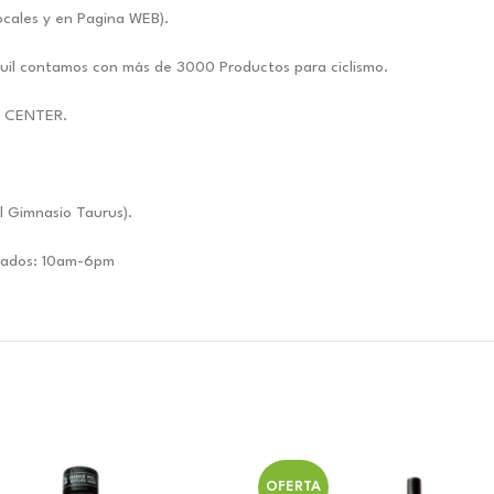
ocales y en Pagina WEB).
uil contamos con más de 3000 Productos para ciclismo.
E CENTER.
l Gimnasio Taurus).
ábados: 10am-6pm
OFERTA