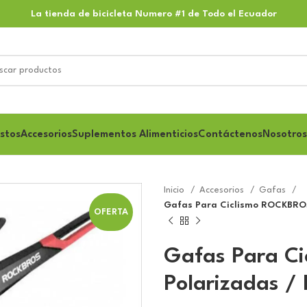
La tienda de bicicleta Numero #1 de Todo el Ecuador
stos
Accesorios
Suplementos Alimenticios
Contáctenos
Nosotros
Inicio
Accesorios
Gafas
Gafas Para Ciclismo ROCKBROS
OFERTA
Gafas Para C
Polarizadas /