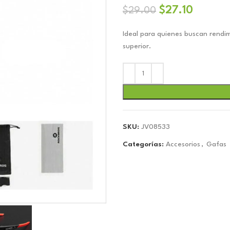
El
El
$
27.10
$
29.00
precio
precio
Ideal para quienes buscan rendim
original
actual
superior.
era:
es:
$29.00.
$27.10.
SKU:
JV08533
Categorías:
Accesorios
,
Gafas