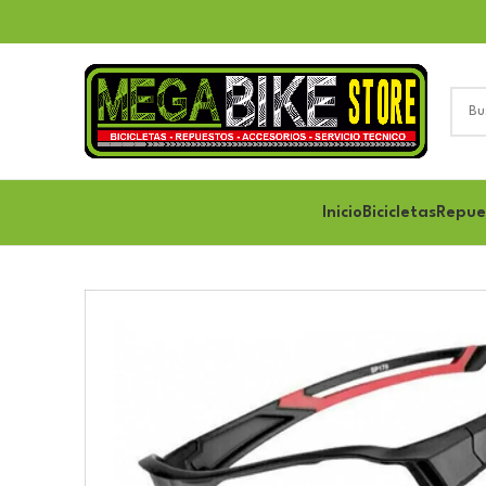
Inicio
Bicicletas
Repue