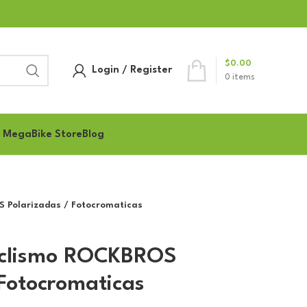
$
0.00
Login / Register
0
items
 MegaBike Store
Blog
 Polarizadas / Fotocromaticas
iclismo ROCKBROS
 Fotocromaticas