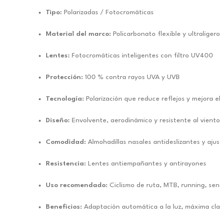
Tipo:
Polarizadas / Fotocromáticas
Material del marco:
Policarbonato flexible y ultraligero
Lentes:
Fotocromáticas inteligentes con filtro UV400
Protección:
100 % contra rayos UVA y UVB
Tecnología:
Polarización que reduce reflejos y mejora e
Diseño:
Envolvente, aerodinámico y resistente al viento
Comodidad:
Almohadillas nasales antideslizantes y ajus
Resistencia:
Lentes antiempañantes y antirayones
Uso recomendado:
Ciclismo de ruta, MTB, running, send
Beneficios:
Adaptación automática a la luz, máxima cla